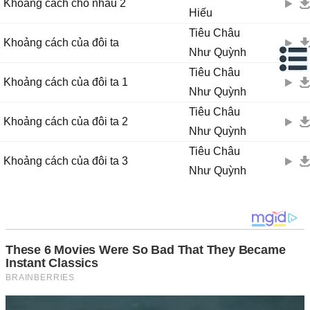
Khoảng cách cho nhau 2
Hiếu
Tiêu Châu
Khoảng cách của đôi ta
Như Quỳnh
Tiêu Châu
Khoảng cách của đôi ta 1
Như Quỳnh
Tiêu Châu
Khoảng cách của đôi ta 2
Như Quỳnh
Tiêu Châu
Khoảng cách của đôi ta 3
Như Quỳnh