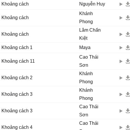
Khoảng cách
Nguyễn Huy
Khánh
Khoảng cách
Phong
Lâm Chấn
Khoảng cách
Kiệt
Khoảng cách 1
Maya
Cao Thái
Khoảng cách 11
Sơn
Khánh
Khoảng cách 2
Phong
Khánh
Khoảng cách 3
Phong
Cao Thái
Khoảng cách 3
Sơn
Cao Thái
Khoảng cách 4