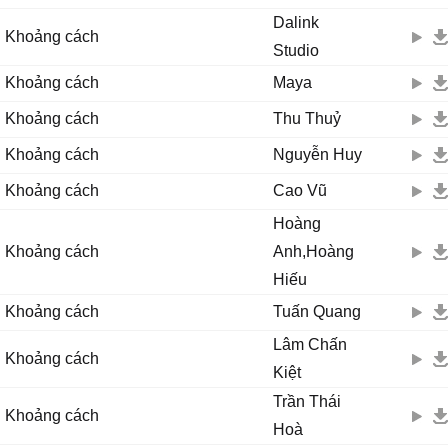
Dalink
Khoảng cách
Studio
Khoảng cách
Maya
Khoảng cách
Thu Thuỷ
Khoảng cách
Nguyễn Huy
Khoảng cách
Cao Vũ
Hoàng
Khoảng cách
Anh,Hoàng
Hiếu
Khoảng cách
Tuấn Quang
Lâm Chấn
Khoảng cách
Kiệt
Trần Thái
Khoảng cách
Hoà