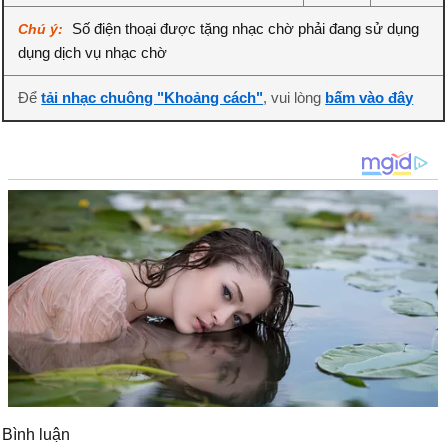
Số điện thoại được tặng nhạc chờ phải đang sử dụng
Chú ý:
dụng dịch vụ nhạc chờ
Để
tải nhạc chuông "Khoảng cách"
, vui lòng
bấm vào đây
Bình luận