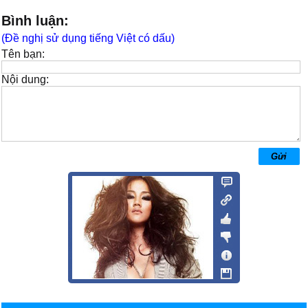
Bình luận:
(Đề nghị sử dụng tiếng Việt có dấu)
Tên bạn:
Nội dung: