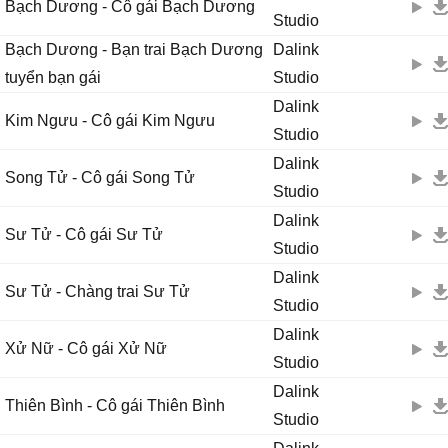
Bạch Dương - Cô gái Bạch Dương
Studio
Bạch Dương - Bạn trai Bạch Dương
Dalink
tuyển bạn gái
Studio
Dalink
Kim Ngưu - Cô gái Kim Ngưu
Studio
Dalink
Song Tử - Cô gái Song Tử
Studio
Dalink
Sư Tử - Cô gái Sư Tử
Studio
Dalink
Sư Tử - Chàng trai Sư Tử
Studio
Dalink
Xử Nữ - Cô gái Xử Nữ
Studio
Dalink
Thiên Bình - Cô gái Thiên Bình
Studio