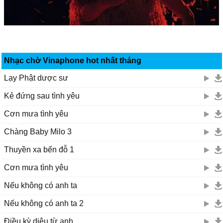
Nhạc chờ Vinaphone hot nhất tháng
Lạy Phật dược sư
Kẻ đứng sau tình yêu
Cơn mưa tình yêu
Chàng Baby Milo 3
Thuyền xa bến đỗ 1
Cơn mưa tình yêu
Nếu không có anh ta
Nếu không có anh ta 2
Điều kỳ diệu từ anh