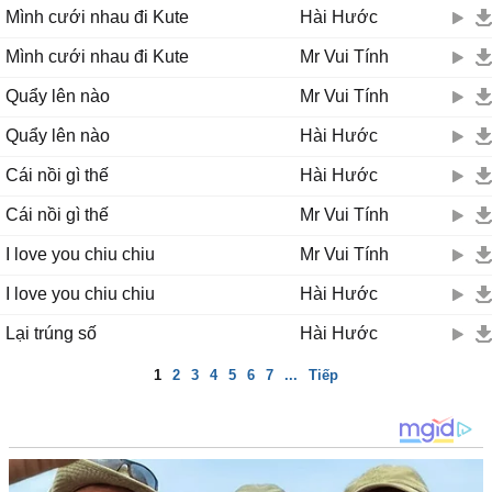
Mình cưới nhau đi Kute
Hài Hước
Mình cưới nhau đi Kute
Mr Vui Tính
Quẩy lên nào
Mr Vui Tính
Quẩy lên nào
Hài Hước
Cái nồi gì thế
Hài Hước
Cái nồi gì thế
Mr Vui Tính
I love you chiu chiu
Mr Vui Tính
I love you chiu chiu
Hài Hước
Lại trúng số
Hài Hước
1
2
3
4
5
6
7
...
Tiếp