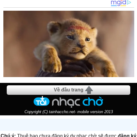
Về đầu trang
Copyright (C) tainhaccho.net- mobile version 2013
Chú ý:
Thuê bao chưa đăng ký dv nhạc chờ sẽ được
đăng ký