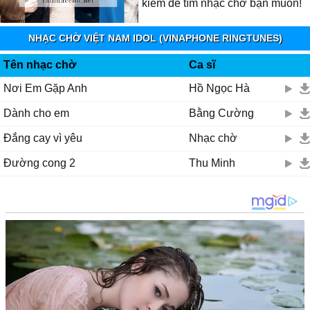
kiếm để tìm nhạc chờ bạn muốn!
NHẠC CHỜ VIỆT NAM IDOL (VINAPHONE RINGTUNES)
Tên nhạc chờ
Ca sĩ
Nơi Em Gặp Anh
Hồ Ngọc Hà
Dành cho em
Bằng Cường
Đắng cay vì yêu
Nhạc chờ
Đường cong 2
Thu Minh