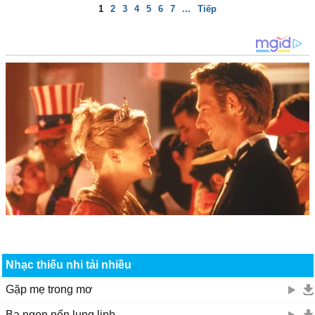
1
2
3
4
5
6
7
...
Tiếp
Nhạc thiếu nhi tải nhiều
Gặp mẹ trong mơ
Ba ngọn nến lung linh