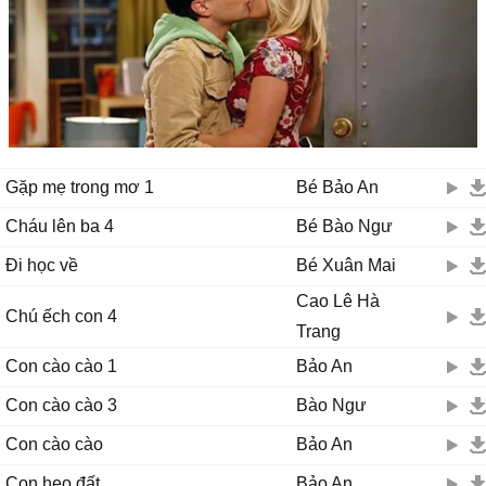
Gặp mẹ trong mơ 1
Bé Bảo An
Cháu lên ba 4
Bé Bào Ngư
Đi học về
Bé Xuân Mai
Cao Lê Hà
Chú ếch con 4
Trang
Con cào cào 1
Bảo An
Con cào cào 3
Bào Ngư
Con cào cào
Bảo An
Con heo đất
Bảo An