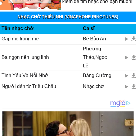
kiếm để tìm nhạc chờ bạn muốn!
NHẠC CHỜ THIẾU NHI (VINAPHONE RINGTUNES)
Tên nhạc chờ
Ca sĩ
Gặp mẹ trong mơ
Bé Bảo An
Phương
Ba ngọn nến lung linh
Thảo,Ngọc
Lễ
Tình Yêu Và Nỗi Nhớ
Bằng Cường
Người đến từ Triều Châu
Nhạc chờ