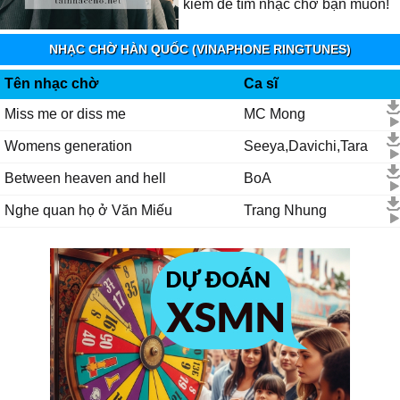
kiếm để tìm nhạc chờ bạn muốn!
NHẠC CHỜ HÀN QUỐC (VINAPHONE RINGTUNES)
Tên nhạc chờ
Ca sĩ
Miss me or diss me
MC Mong
Womens generation
Seeya,Davichi,Tara
Between heaven and hell
BoA
Nghe quan họ ở Văn Miếu
Trang Nhung