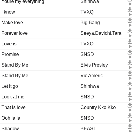
Youre my everything
Shinhwa
I know
TVXQ
Make love
Big Bang
Forever love
Seeya,Davichi,Tara
Love is
TVXQ
Promise
SNSD
Stand By Me
Elvis Presley
Stand By Me
Vic Americ
Let it go
Shinhwa
Look at me
SNSD
That is love
Country Kko Kko
Ooh la la
SNSD
Shadow
BEAST