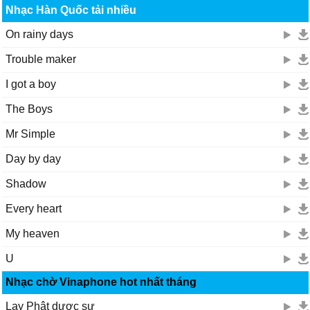
Nhạc Hàn Quốc tải nhiều
On rainy days
Trouble maker
I got a boy
The Boys
Mr Simple
Day by day
Shadow
Every heart
My heaven
U
Nhạc chờ Vinaphone hot nhất tháng
Lạy Phật dược sư