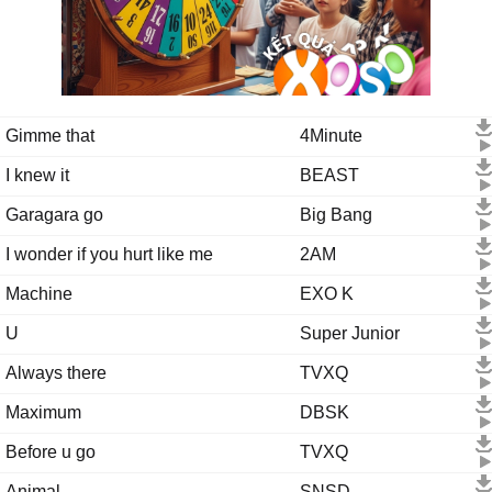
Gimme that
4Minute
I knew it
BEAST
Garagara go
Big Bang
I wonder if you hurt like me
2AM
Machine
EXO K
U
Super Junior
Always there
TVXQ
Maximum
DBSK
Before u go
TVXQ
Animal
SNSD