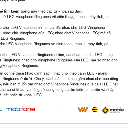
hể tìm kiếm trang này
theo các từ khóa sau đây:
chờ LEG Vinaphone Ringtunes về điện thoại, mobile, máy tính, pc,
;
c chờ LEG Vinaphone online; cài đặt nhạc chờ LEG Vinaphone
s; nhạc chờ Vinaphone của LEG; nhạc chờ Vinaphone LEG; mã số
 LEG Ringtune;
cho LEG Vinaphone Ringtunes ve dien thoai, mobile, may tinh, pc,
;
c cho LEG Vinaphone Ringtunes online; cai nhac cho dat LEG mang
e Ringtunes; nhac cho Vinaphone Ringtunes cua LEG; ma so nhac cho
 Vinaphone Ringtunes;
n có thể tham khảo danh sách nhạc chờ theo ca sĩ LEG - mạng
e Ringtunes ở dưới. Chú ý: danh sách chỉ bao gồm nhạc chờ của riêng
G, nếu bạn muốn tìm nhạc chờ Vinaphone Ringtunes của ca sĩ LEG hát
các ca sĩ khác, vui lòng sử dụng công cụ tìm kiếm phía trên và nhập
ài hát hoặc từ khóa "LEG"