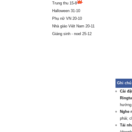
Trung thu 15-8
Halloween 31-10
Phụ nữ VN 20-10
Nhà giáo Việt Nam 20-11
Giáng sinh - noel 25-12
Ghi chú
Cài đặ
Ringtu
hướng
Nghe 
phải; 
Tải nh
(downl