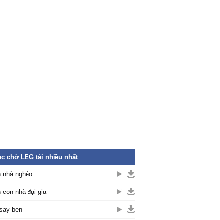
c chờ LEG tải nhiều nhất
 nhà nghèo
 con nhà đại gia
say ben