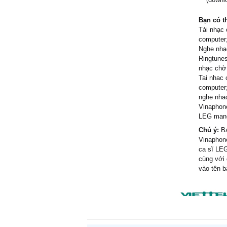
Bạn có t
Tải nhạc 
computer
Nghe nhạ
Ringtune
nhạc chờ
Tai nhac 
computer
nghe nha
Vinaphon
LEG mang
Chú ý:
Bạ
Vinaphon
ca sĩ LE
cùng với 
vào tên b