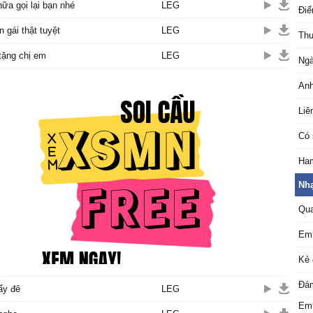
nữa gọi lại bạn nhé
LEG
Điể
n gái thật tuyệt
LEG
Thu
tặng chị em
LEG
Ngà
An
Liê
Có 
Ha
Nhạ
Qua
Em 
Kẻ 
Đám
ẩy đê
LEG
Em 