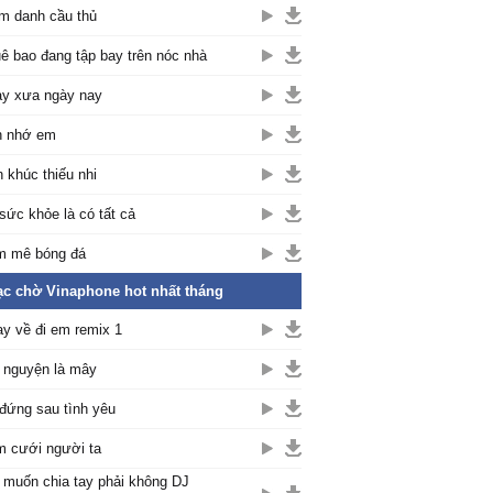
m danh cầu thủ
ê bao đang tập bay trên nóc nhà
y xưa ngày nay
h nhớ em
n khúc thiếu nhi
sức khỏe là có tất cả
m mê bóng đá
c chờ Vinaphone hot nhất tháng
y về đi em remix 1
nguyện là mây
đứng sau tình yêu
 cưới người ta
muốn chia tay phải không DJ