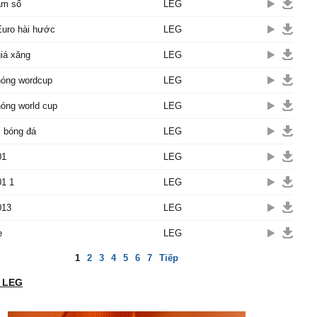
ầm số
LEG
Euro hài hước
LEG
giá xăng
LEG
nóng wordcup
LEG
nóng world cup
LEG
 bóng đá
LEG
01
LEG
01 1
LEG
013
LEG
e
LEG
1
2
3
4
5
6
7
Tiếp
ử LEG