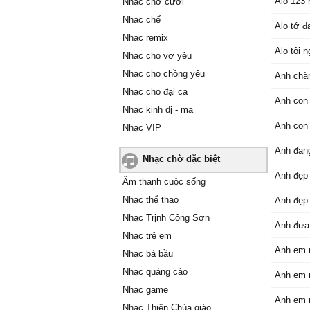
Alo 123 
Nhạc chờ cười
Nhạc chế
Alo tớ đ
Nhạc remix
Alo tôi 
Nhạc cho vợ yêu
Nhạc cho chồng yêu
Anh chà
Nhạc cho đại ca
Anh con 
Nhạc kinh dị - ma
Anh con 
Nhạc VIP
Anh đang
Nhạc chờ đặc biệt
Anh đẹp 
Âm thanh cuộc sống
Nhạc thể thao
Anh đẹp 
Nhạc Trịnh Công Sơn
Anh đưa
Nhạc trẻ em
Anh em m
Nhạc bà bầu
Nhạc quảng cáo
Anh em m
Nhạc game
Anh em m
Nhạc Thiên Chúa giáo