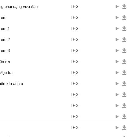
ng phải dạng vừa đâu
LEG
 em
LEG
 em 1
LEG
 em 2
LEG
 em 3
LEG
ền rơi
LEG
đẹp trai
LEG
tiền kìa anh ơi
LEG
LEG
LEG
LEG
LEG