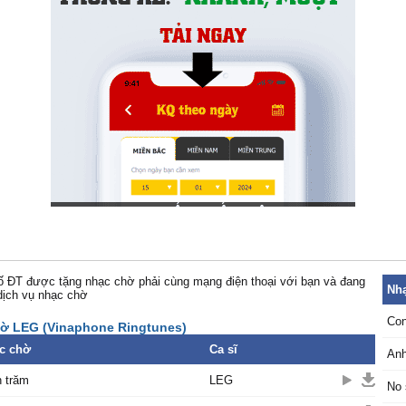
 ĐT được tặng nhạc chờ phải cùng mạng điện thoại với bạn và đang
Nhạ
dịch vụ nhạc chờ
Con
ờ LEG (Vinaphone Ringtunes)
c chờ
Ca sĩ
Anh
n trăm
LEG
No 