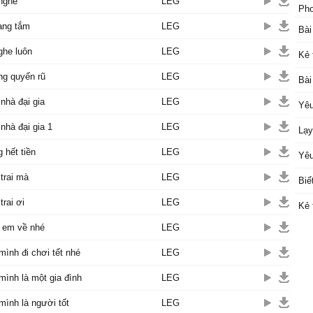
nghe
LEG
Phơ
ang tắm
LEG
Bài
nghe luôn
LEG
Kẻ 
ng quyến rũ
LEG
Bài
nhà đại gia
LEG
Yêu
nhà đại gia 1
LEG
Lạy
 hết tiền
LEG
Yêu
trai mà
LEG
Biế
trai ơi
LEG
Kẻ 
 em về nhé
LEG
ình đi chơi tết nhé
LEG
ình là một gia đình
LEG
ình là người tốt
LEG