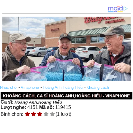
Nhạc chờ
Vinaphone
Hoàng Anh,Hoàng Hiếu
Khoảng cách
>
>
>
KHOẢNG CÁCH, CA SĨ HOÀNG ANH,HOÀNG HIẾU - VINAPHONE
Ca sĩ:
Hoàng Anh,Hoàng Hiếu
Lượt nghe:
4151
Mã số:
119415
Bình chọn:
(1 lượt)