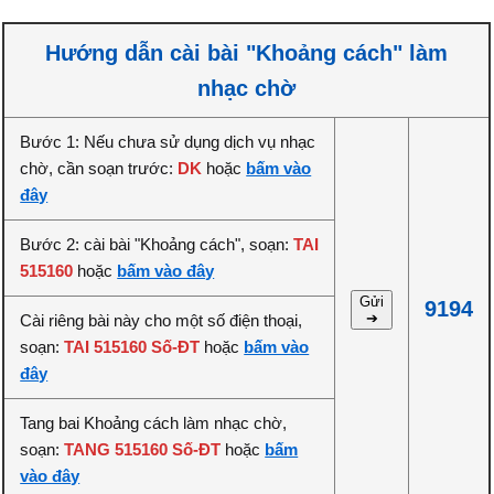
Hướng dẫn cài bài "Khoảng cách" làm
nhạc chờ
Bước 1: Nếu chưa sử dụng dịch vụ nhạc
chờ, cần soạn trước:
DK
hoặc
bấm vào
đây
Bước 2: cài bài "Khoảng cách", soạn:
TAI
515160
hoặc
bấm vào đây
Gửi
9194
➔
Cài riêng bài này cho một số điện thoại,
soạn:
TAI 515160 Số-ĐT
hoặc
bấm vào
đây
Tang bai Khoảng cách làm nhạc chờ,
soạn:
TANG 515160 Số-ĐT
hoặc
bấm
vào đây