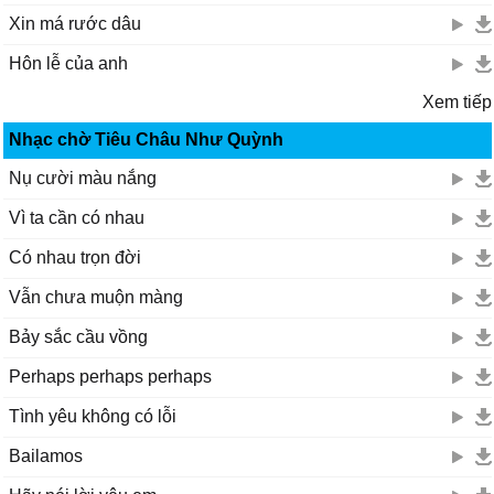
Xin má rước dâu
Hôn lễ của anh
Xem tiếp
Nhạc chờ Tiêu Châu Như Quỳnh
Nụ cười màu nắng
Vì ta cần có nhau
Có nhau trọn đời
Vẫn chưa muộn màng
Bảy sắc cầu vồng
Perhaps perhaps perhaps
Tình yêu không có lỗi
Bailamos