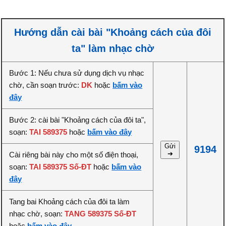
Hướng dẫn cài bài "Khoảng cách của đôi
ta" làm nhạc chờ
Bước 1: Nếu chưa sử dụng dịch vụ nhạc
chờ, cần soạn trước:
DK
hoặc
bấm vào
đây
Bước 2: cài bài "Khoảng cách của đôi ta",
soạn:
TAI 589375
hoặc
bấm vào đây
Gửi
9194
➔
Cài riêng bài này cho một số điện thoại,
soạn:
TAI 589375 Số-ĐT
hoặc
bấm vào
đây
Tang bai Khoảng cách của đôi ta làm
nhạc chờ, soạn:
TANG 589375 Số-ĐT
hoặc
bấm vào đây