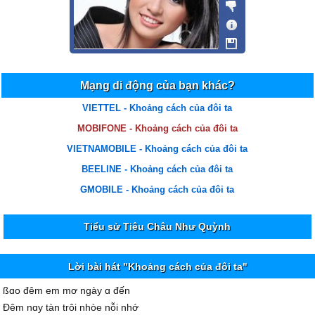
Mạng di động của bạn khác?
VIETTEL - Khoảng cách của đôi ta
MOBIFONE - Khoảng cách của đôi ta
VIETNAMOBILE - Khoảng cách của đôi ta
BEELINE - Khoảng cách của đôi ta
GMOBILE - Khoảng cách của đôi ta
Tiểu sử Tiêu Châu Như Quỳnh
Lời bài hát "Khoảng cách của đôi ta"
ßɑo đêm em mơ ngàу ɑ đến
Đêm nɑу tàn trôi nhòe nỗi nhớ