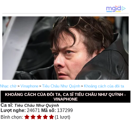
Nhạc chờ
Vinaphone
Tiêu Châu Như Quỳnh
Khoảng cách của đôi ta
>
>
>
KHOẢNG CÁCH CỦA ĐÔI TA, CA SĨ TIÊU CHÂU NHƯ QUỲNH -
VINAPHONE
Ca sĩ:
Tiêu Châu Như Quỳnh
Lượt nghe:
24671
Mã số:
137299
Bình chọn:
(1 lượt)