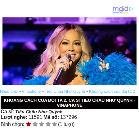
Nhạc chờ
Vinaphone
Tiêu Châu Như Quỳnh
Khoảng cách của đôi ta 2
>
>
>
KHOẢNG CÁCH CỦA ĐÔI TA 2, CA SĨ TIÊU CHÂU NHƯ QUỲNH -
VINAPHONE
Ca sĩ:
Tiêu Châu Như Quỳnh
Lượt nghe:
11591
Mã số:
137296
Bình chọn:
(1 lượt)