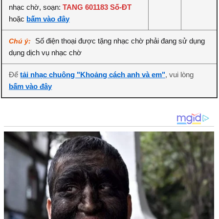
nhạc chờ, soạn:
TANG 601183 Số-ĐT
hoặc
bấm vào đây
Số điện thoại được tặng nhạc chờ phải đang sử dụng
Chú ý:
dụng dịch vụ nhạc chờ
Để
tải nhạc chuông "Khoảng cách anh và em"
, vui lòng
bấm vào đây