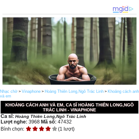
Nhạc chờ
Vinaphone
Hoàng Thiên Long,Ngô Trác Linh
Khoảng cách anh
>
>
>
và em
KHOẢNG CÁCH ANH VÀ EM, CA SĨ HOÀNG THIÊN LONG,NGÔ
TRÁC LINH - VINAPHONE
Ca sĩ:
Hoàng Thiên Long,Ngô Trác Linh
Lượt nghe:
3968
Mã số:
47432
Bình chọn:
(1 lượt)