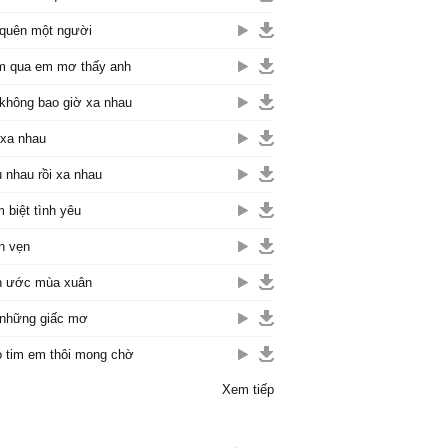
quên một người
 qua em mơ thấy anh
không bao giờ xa nhau
 xa nhau
 nhau rồi xa nhau
 biệt tình yêu
n vẹn
n ước mùa xuân
những giấc mơ
 tim em thôi mong chờ
Xem tiếp