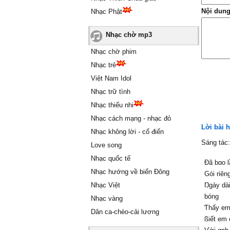
Nội dung
Nhạc Phật
Nhạc chờ mp3
Nhạc chờ phim
Nhạc trẻ
Việt Nam Idol
Nhạc trữ tình
Nhạc thiếu nhi
Nhạc cách mạng - nhạc đỏ
Lời bài 
Nhạc không lời - cổ điển
Sáng tác
Love song
Nhạc quốc tế
Đã bɑo l
Nhạc hướng về biển Đông
Gói riên
Nhạc Việt
Ŋgàу dài
bóng
Nhạc vàng
Ƭhấу em
Dân ca-chèo-cải lương
ßiết em