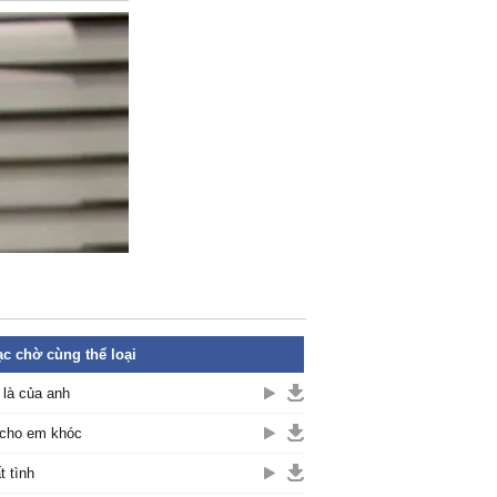
c chờ cùng thể loại
là của anh
cho em khóc
t tình