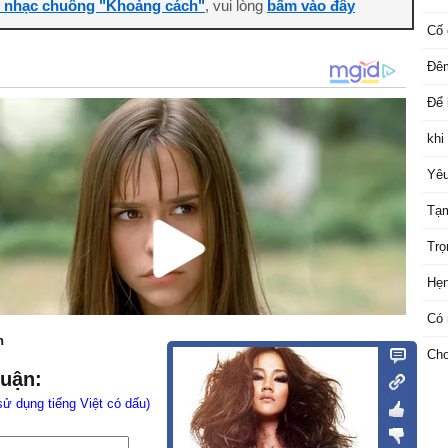
i nhạc chuông "Khoảng cách"
, vui lòng
bấm vào đây
Cố 
Đêm
Để 
khi
Yêu
Tạm
Trọ
Hẹ
Có 
n
Cho
luận:
sử dụng tiếng Việt có dấu)