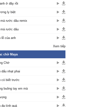
anh ở đây rồi
ơng ly biệt
 má rước dâu remix
 má rước dâu
 lễ của anh
Xem tiếp
ạc chờ Maya
ng Chờ
 dấu nhạt phai
 có biết trước
g buông tay em mà
vọng
 đa tình quá