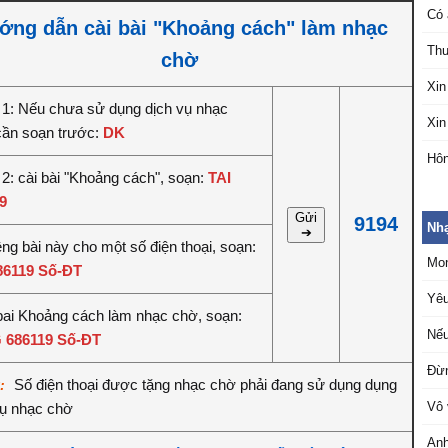
Có 
ớng dẫn cài bài "Khoảng cách" làm nhạc
Thư
chờ
Xin
1: Nếu chưa sử dụng dịch vụ nhạc
Xin
cần soạn trước:
DK
Hôn
2: cài bài "Khoảng cách", soạn:
TAI
9
Gửi
9194
Nh
➔
êng bài này cho một số điện thoại, soạn:
Mo
86119 Số-ĐT
Yêu
bai Khoảng cách làm nhạc chờ, soạn:
Nếu
 686119 Số-ĐT
Đừn
Số điện thoại được tặng nhạc chờ phải đang sử dụng dụng
ý:
Vô 
vụ nhạc chờ
Anh