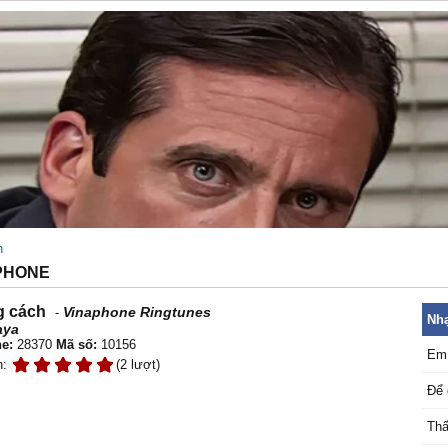
h
APHONE
 cách
Vinaphone Ringtunes
-
Nhạ
aya
e:
28370
Mã số:
10156
Em 
n:
(2 lượt)
Để 
Thấ