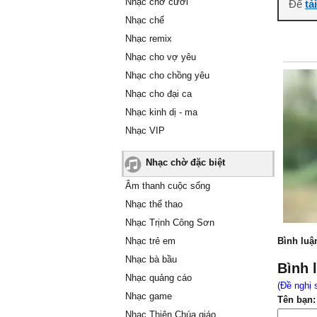
Nhạc chờ cười
Để
tả
Nhạc chế
Nhạc remix
Nhạc cho vợ yêu
Nhạc cho chồng yêu
Nhạc cho đại ca
Nhạc kinh dị - ma
Nhạc VIP
Nhạc chờ đặc biệt
Âm thanh cuộc sống
Nhạc thể thao
Nhạc Trịnh Công Sơn
Nhạc trẻ em
Bình luậ
Nhạc bà bầu
Bình 
Nhạc quảng cáo
(Đề nghị 
Nhạc game
Tên bạn:
Nhạc Thiên Chúa giáo