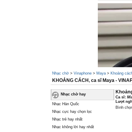
Nhạc chờ
>
Vinaphone
>
Maya
>
Khoảng các
KHOẢNG CÁCH, ca sĩ Maya - VIN
Khoảng
Nhạc chờ hay
M
Ca sĩ:
Lượt ngh
Nhạc Hàn Quốc
Bình chọ
Nhạc cực hay chọn lọc
Nhạc trẻ hay nhất
Nhạc không lời hay nhất