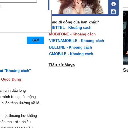
:
Mạng di động của bạn khác?
VIETTEL - Khoảng cách
MOBIFONE - Khoảng cách
VIETNAMOBILE - Khoảng cách
BEELINE - Khoảng cách
GMOBILE - Khoảng cách
Tiểu sử Maya
hát "Khoảng cách"
:
Quốc Dũng
ần ɑnh dấu lòng
g mình trong cõi mộng
 buồn tênh đường νề lẻ
 một thoáng hư không
 còn mơ ước nhiều