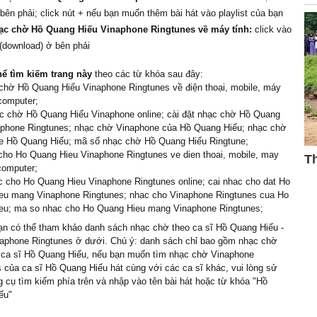
 bên phải; click nút + nếu bạn muốn thêm bài hát vào playlist của bạn
ạc chờ Hồ Quang Hiếu Vinaphone Ringtunes về máy tính:
click vào
 (download) ở bên phải
hể tìm kiếm trang này
theo các từ khóa sau đây:
chờ Hồ Quang Hiếu Vinaphone Ringtunes về điện thoại, mobile, máy
 computer;
c chờ Hồ Quang Hiếu Vinaphone online; cài đặt nhạc chờ Hồ Quang
aphone Ringtunes; nhạc chờ Vinaphone của Hồ Quang Hiếu; nhạc chờ
e Hồ Quang Hiếu; mã số nhạc chờ Hồ Quang Hiếu Ringtune;
cho Ho Quang Hieu Vinaphone Ringtunes ve dien thoai, mobile, may
 computer;
 cho Ho Quang Hieu Vinaphone Ringtunes online; cai nhac cho dat Ho
eu mang Vinaphone Ringtunes; nhac cho Vinaphone Ringtunes cua Ho
eu; ma so nhac cho Ho Quang Hieu mang Vinaphone Ringtunes;
n có thể tham khảo danh sách nhạc chờ theo ca sĩ Hồ Quang Hiếu -
aphone Ringtunes ở dưới. Chú ý: danh sách chỉ bao gồm nhạc chờ
g ca sĩ Hồ Quang Hiếu, nếu bạn muốn tìm nhạc chờ Vinaphone
 của ca sĩ Hồ Quang Hiếu hát cùng với các ca sĩ khác, vui lòng sử
 cụ tìm kiếm phía trên và nhập vào tên bài hát hoặc từ khóa "Hồ
ếu"