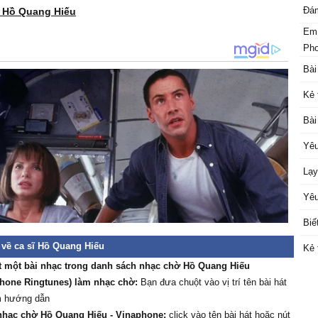
Đám
ử Hồ Quang Hiếu
Em 
Phơ
Bài
Kẻ 
Bài
Yêu
Lạy
Yêu
Biế
 về ca sĩ Hồ Quang Hiếu
Kẻ 
t một bài nhạc trong danh sách nhạc chờ Hồ Quang Hiếu
hone Ringtunes) làm nhạc chờ:
Bạn đưa chuột vào vị trí tên bài hát
m hướng dẫn
nhạc chờ Hồ Quang Hiếu - Vinaphone:
click vào tên bài hát hoặc nút