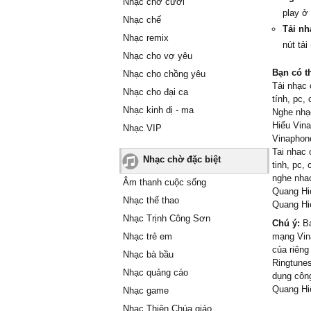
Nhạc chờ cười
play ở
Nhạc chế
Tải nh
Nhạc remix
nút tải
Nhạc cho vợ yêu
Bạn có t
Nhạc cho chồng yêu
Tải nhạc 
Nhạc cho đại ca
tính, pc,
Nhạc kinh dị - ma
Nghe nhạ
Hiếu Vin
Nhạc VIP
Vinaphon
Tai nhac 
Nhạc chờ đặc biệt
tinh, pc,
nghe nhac
Âm thanh cuộc sống
Quang Hi
Nhạc thể thao
Quang Hi
Nhạc Trịnh Công Sơn
Chú ý:
Bạ
Nhạc trẻ em
mạng Vin
của riên
Nhạc bà bầu
Ringtunes
Nhạc quảng cáo
dụng công
Quang Hi
Nhạc game
Nhạc Thiên Chúa giáo