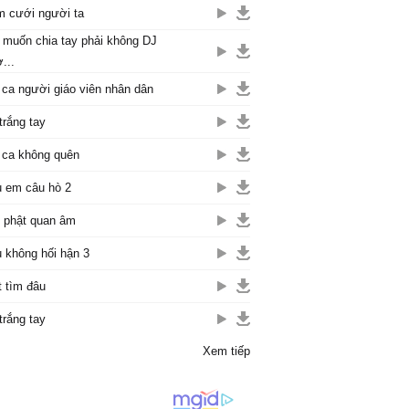
 cưới người ta
muốn chia tay phải không DJ
...
 ca người giáo viên nhân dân
trắng tay
 ca không quên
 em câu hò 2
 phật quan âm
 không hối hận 3
t tìm đâu
trắng tay
Xem tiếp