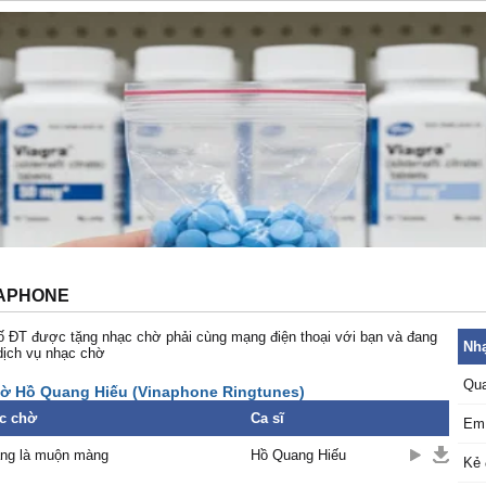
NAPHONE
 ĐT được tặng nhạc chờ phải cùng mạng điện thoại với bạn và đang
Nhạ
dịch vụ nhạc chờ
Qua
ờ Hồ Quang Hiếu (Vinaphone Ringtunes)
c chờ
Ca sĩ
Em 
ăng là muộn màng
Hồ Quang Hiếu
Kẻ 