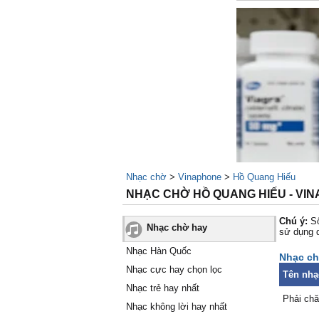
Nhạc chờ
>
Vinaphone
>
Hồ Quang Hiếu
NHẠC CHỜ HỒ QUANG HIẾU - VI
Chú ý:
Số
Nhạc chờ hay
sử dụng 
Nhạc Hàn Quốc
Nhạc ch
Nhạc cực hay chọn lọc
Tên nhạ
Nhạc trẻ hay nhất
Phải ch
Nhạc không lời hay nhất