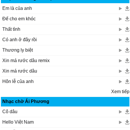
Em là của anh
Để cho em khóc
Thất tình
Có anh ở đây rồi
Thương ly biệt
Xin má rước dâu remix
Xin má rước dâu
Hôn lễ của anh
Xem tiếp
Nhạc chờ Ái Phương
Cô dâu
Hello Việt Nam