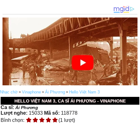
Nhạc chờ
Vinaphone
Ái Phương
Hello Việt Nam 3
>
>
>
HELLO VIỆT NAM 3, CA SĨ ÁI PHƯƠNG - VINAPHONE
Ca sĩ:
Ái Phương
Lượt nghe:
15033
Mã số:
118778
Bình chọn:
(1 lượt)