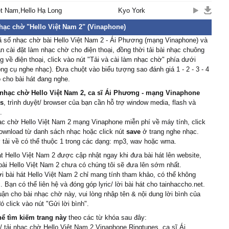
ệt Nam,Hello Hạ Long
hello…Ѵietnɑm
Kyo York
xin chào… Ѵietnɑm
nhạc chờ "Hello Việt Nam 2" (Vinaphone)
ã số nhạc chờ bài Hello Việt Nam 2 - Ái Phương (mạng Vinaphone) và
 cài đặt làm nhạc chờ cho điện thoại, đồng thời tải bài nhạc chuông
 về điện thoại, click vào nút "Tải và cài làm nhạc chờ" phía dưới
ông cụ nghe nhạc). Đưa chuột vào biểu tượng sao đánh giá 1 - 2 - 3 - 4
 cho bài hát đang nghe.
nhạc chờ Hello Việt Nam 2, ca sĩ Ái Phương - mạng Vinaphone
s
, trình duyệt/ browser của bạn cần hỗ trợ window media, flash và
.
ạc chờ Hello Việt Nam 2 mạng Vinaphone miễn phí về máy tính, click
ownload từ danh sách nhạc hoặc click nút
save
ở trang nghe nhạc.
tải về có thể thuộc 1 trong các dạng: mp3, wav hoặc wma.
át Hello Việt Nam 2 được cập nhật ngay khi đưa bài hát lên website,
 bài Hello Việt Nam 2 chưa có chúng tôi sẽ đưa lên sớm nhất.
ời bài hát Hello Việt Nam 2 chỉ mang tính tham khảo, có thể không
. Bạn có thể liên hệ và đóng góp lyric/ lời bài hát cho tainhaccho.net.
uận cho bài nhạc chờ này, vui lòng nhập tên & nội dung lời bình của
ó click vào nút "Gửi lời bình".
hể tìm kiếm trang này
theo các từ khóa sau đây:
 tải nhạc chờ Hello Việt Nam 2 Vinaphone Ringtunes, ca sĩ Ái