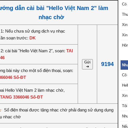
Có 
ớng dẫn cài bài "Hello Việt Nam 2" làm
Thư
nhạc chờ
Xin
1: Nếu chưa sử dụng dịch vụ nhạc
Xin
cần soạn trước:
DK
Hôn
: cài bài "Hello Việt Nam 2", soạn:
TAI
46
Gửi
9194
Nh
➔
êng bài này cho một số điện thoại, soạn:
Cô 
366046 Số-ĐT
Hel
bai Hello Việt Nam 2 làm nhạc chờ,
Xin
TANG 3366046 Số-ĐT
Tôi
Số điện thoại được tặng nhạc chờ phải đang sử dụng dụng
ý:
Như
vụ nhạc chờ
Nếu