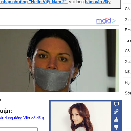
i nhạc chuông "Hello Việt Nam 2"
, vui lòng
bấm vào đây
Có 
Xin
Em
Ta 
Cô
Xuâ
Nếu
Hạn
Sớ
n
luận:
sử dụng tiếng Việt có dấu)