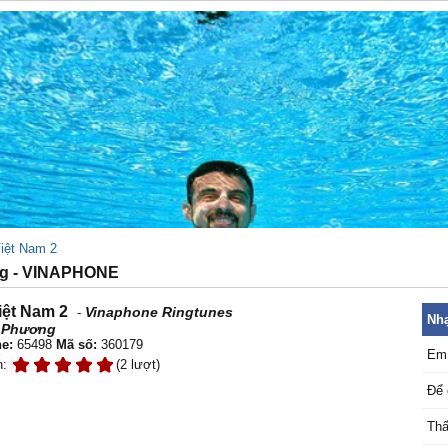
Việt Nam 2
ng - VINAPHONE
iệt Nam 2
Vinaphone Ringtunes
-
Nhạ
 Phương
e:
65498
Mã số:
360179
Em 
n:
(2 lượt)
Để 
Thấ