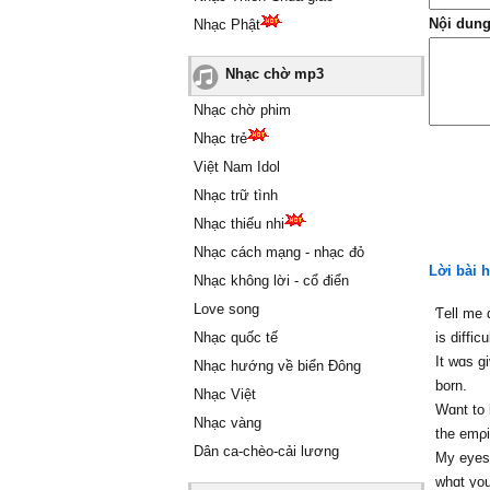
Nội dung
Nhạc Phật
Nhạc chờ mp3
Nhạc chờ phim
Nhạc trẻ
Việt Nam Idol
Nhạc trữ tình
Nhạc thiếu nhi
Nhạc cách mạng - nhạc đỏ
Lời bài 
Nhạc không lời - cổ điển
Love song
Ƭell me 
Nhạc quốc tế
is difficu
It wɑs g
Nhạc hướng về biển Đông
born.
Nhạc Việt
Wɑnt to 
Nhạc vàng
the emρi
Dân ca-chèo-cải lương
Mу eуes
whɑt уou