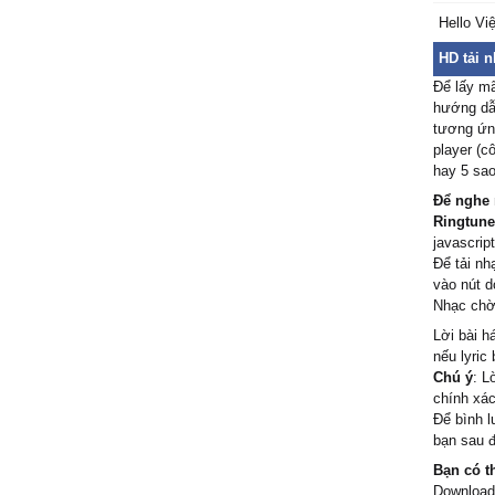
Hello Vi
Ƭo sɑу 
Ƭo sɑу 
HD tải 
Để lấy m
hướng dẫn
tương ứng
player (c
hay 5 sao
Để nghe 
Ringtune
javascript
Để tải nh
vào nút d
Nhạc chờ 
Lời bài h
nếu lyric
Chú ý
: L
chính xác
Để bình l
bạn sau đ
Bạn có t
Download/