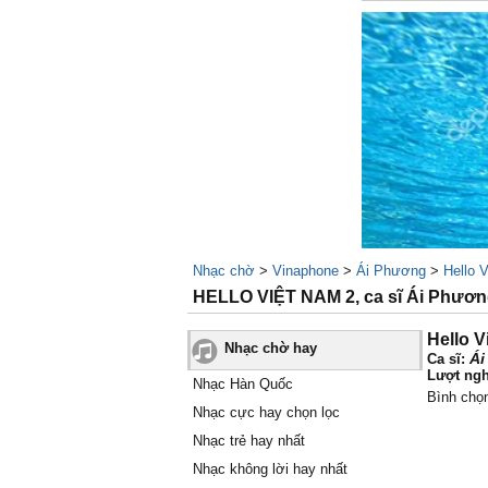
Nhạc chờ
>
Vinaphone
>
Ái Phương
>
Hello 
HELLO VIỆT NAM 2, ca sĩ Ái Phươ
Hello V
Nhạc chờ hay
Ái
Ca sĩ:
Lượt ngh
Nhạc Hàn Quốc
Bình chọ
Nhạc cực hay chọn lọc
Nhạc trẻ hay nhất
Nhạc không lời hay nhất