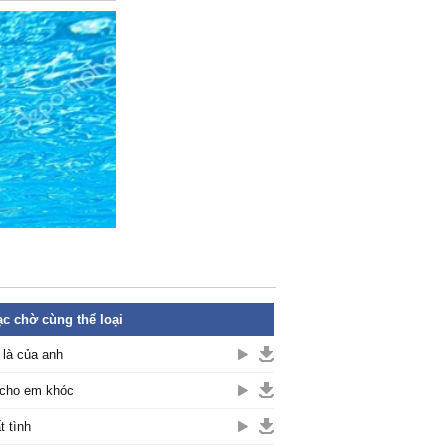
c chờ cùng thể loại
là của anh
cho em khóc
t tình