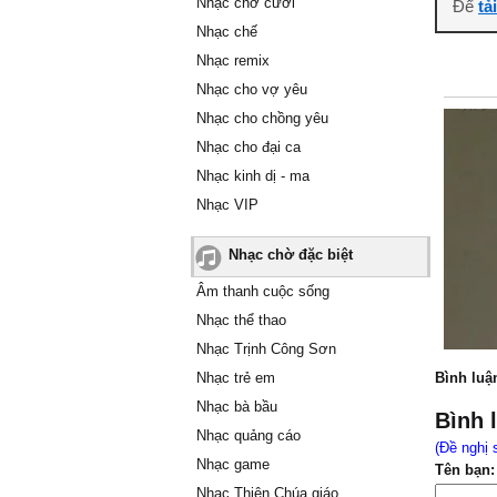
Nhạc chờ cười
Để
tả
Nhạc chế
Nhạc remix
Nhạc cho vợ yêu
Nhạc cho chồng yêu
Nhạc cho đại ca
Nhạc kinh dị - ma
Nhạc VIP
Nhạc chờ đặc biệt
Âm thanh cuộc sống
Nhạc thể thao
Nhạc Trịnh Công Sơn
Nhạc trẻ em
Bình luậ
Nhạc bà bầu
Bình 
Nhạc quảng cáo
(Đề nghị 
Nhạc game
Tên bạn:
Nhạc Thiên Chúa giáo