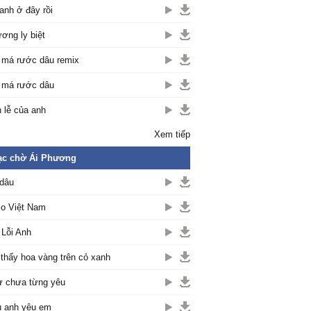
anh ở đây rồi
ơng ly biệt
 má rước dâu remix
 má rước dâu
 lễ của anh
Xem tiếp
ạc chờ Ái Phương
dâu
lo Việt Nam
 Lỗi Anh
 thấy hoa vàng trên cỏ xanh
 chưa từng yêu
 anh yêu em