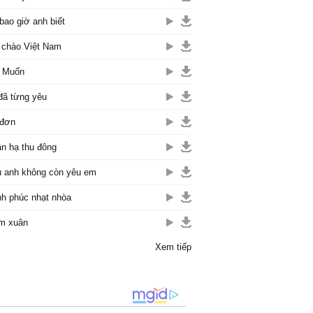
bao giờ anh biết
 chào Việt Nam
 Muốn
đã từng yêu
 đơn
n hạ thu đông
 anh không còn yêu em
h phúc nhạt nhòa
m xuân
Xem tiếp