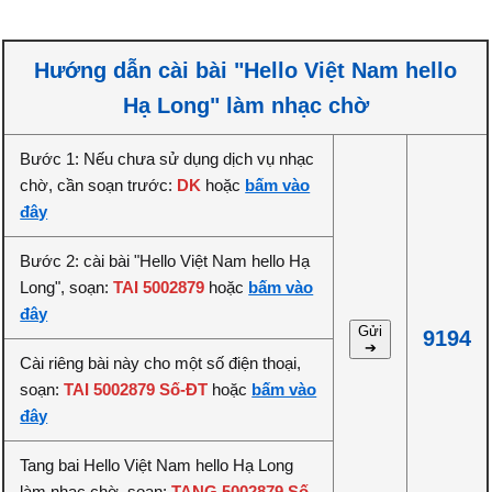
Hướng dẫn cài bài "Hello Việt Nam hello
Hạ Long" làm nhạc chờ
Bước 1: Nếu chưa sử dụng dịch vụ nhạc
chờ, cần soạn trước:
DK
hoặc
bấm vào
đây
Bước 2: cài bài "Hello Việt Nam hello Hạ
Long", soạn:
TAI 5002879
hoặc
bấm vào
đây
Gửi
9194
➔
Cài riêng bài này cho một số điện thoại,
soạn:
TAI 5002879 Số-ĐT
hoặc
bấm vào
đây
Tang bai Hello Việt Nam hello Hạ Long
làm nhạc chờ, soạn:
TANG 5002879 Số-