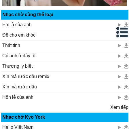
Nhạc chờ cùng thể loại
Em là của anh
Để cho em khóc
Thất tình
Có anh ở đây rồi
Thương ly biệt
Xin má rước dâu remix
Xin má rước dâu
Hôn lễ của anh
Xem tiếp
Nhạc chờ Kyo York
Hello Việt Nam