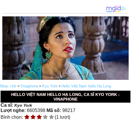
Nhạc chờ
Vinaphone
Kyo York
Hello Việt Nam hello Hạ Long
>
>
>
HELLO VIỆT NAM HELLO HẠ LONG, CA SĨ KYO YORK -
VINAPHONE
Ca sĩ:
Kyo York
Lượt nghe:
6605398
Mã số:
98217
Bình chọn:
(1 lượt)