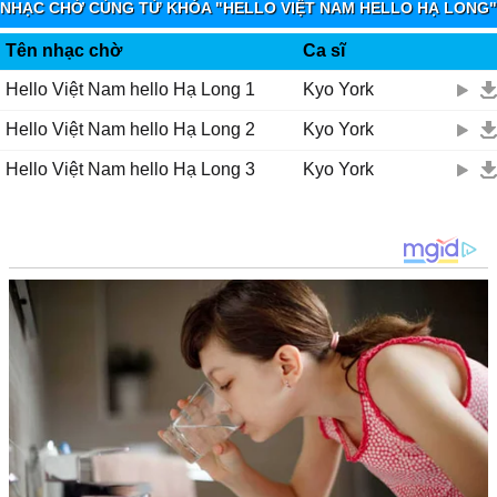
NHẠC CHỜ CÙNG TỪ KHÓA "HELLO VIỆT NAM HELLO HẠ LONG"
- VINAPHONE RINGTUNES
Tên nhạc chờ
Ca sĩ
Hello Việt Nam hello Hạ Long 1
Kyo York
Hello Việt Nam hello Hạ Long 2
Kyo York
Hello Việt Nam hello Hạ Long 3
Kyo York