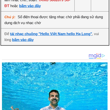
ĐT
hoặc
bấm vào đây
Số điện thoại được tặng nhạc chờ phải đang sử dụng
Chú ý:
dụng dịch vụ nhạc chờ
Để
tải nhạc chuông "Hello Việt Nam hello Hạ Long"
, vui
lòng
bấm vào đây