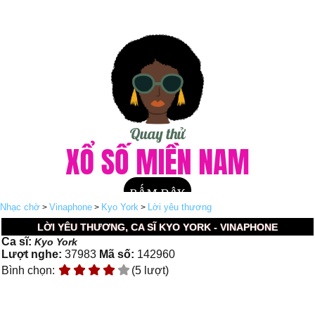
Nhạc chờ
Vinaphone
Kyo York
Lời yêu thương
>
>
>
LỜI YÊU THƯƠNG, CA SĨ KYO YORK - VINAPHONE
Ca sĩ:
Kyo York
Lượt nghe:
37983
Mã số:
142960
Bình chọn:
(5 lượt)