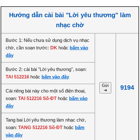
Hướng dẫn cài bài "Lời yêu thương" làm
nhạc chờ
Bước 1: Nếu chưa sử dụng dịch vụ nhạc
chờ, cần soạn trước:
DK
hoặc
bấm vào
đây
Bước 2: cài bài "Lời yêu thương", soạn:
TAI 512216
hoặc
bấm vào đây
Gửi
9194
➔
Cài riêng bài này cho một số điện thoại,
soạn:
TAI 512216 Số-ĐT
hoặc
bấm vào
đây
Tang bai Lời yêu thương làm nhạc chờ,
soạn:
TANG 512216 Số-ĐT
hoặc
bấm
vào đây