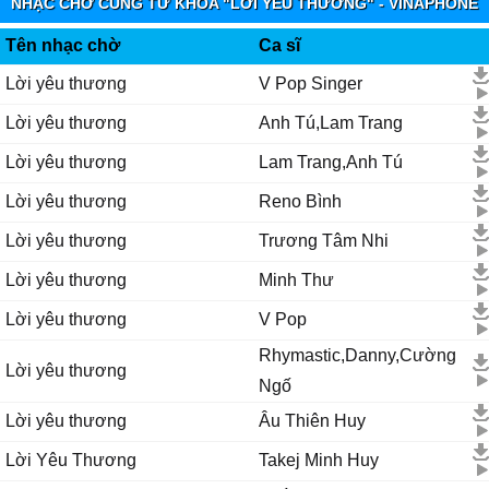
NHẠC CHỜ CÙNG TỪ KHÓA "LỜI YÊU THƯƠNG" - VINAPHONE
RINGTUNES
Tên nhạc chờ
Ca sĩ
Lời yêu thương
V Pop Singer
Lời yêu thương
Anh Tú,Lam Trang
Lời yêu thương
Lam Trang,Anh Tú
Lời yêu thương
Reno Bình
Lời yêu thương
Trương Tâm Nhi
Lời yêu thương
Minh Thư
Lời yêu thương
V Pop
Rhymastic,Danny,Cường
Lời yêu thương
Ngố
Lời yêu thương
Âu Thiên Huy
Lời Yêu Thương
Takej Minh Huy