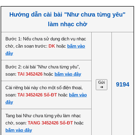
Hướng dẫn cài bài "Như chưa từng yêu"
làm nhạc chờ
Bước 1: Nếu chưa sử dụng dịch vụ nhạc
chờ, cần soạn trước:
DK
hoặc
bấm vào
đây
Bước 2: cài bài "Như chưa từng yêu",
soạn:
TAI 3452426
hoặc
bấm vào đây
Gửi
9194
➔
Cài riêng bài này cho một số điện thoại,
soạn:
TAI 3452426 Số-ĐT
hoặc
bấm vào
đây
Tang bai Như chưa từng yêu làm nhạc
chờ, soạn:
TANG 3452426 Số-ĐT
hoặc
bấm vào đây