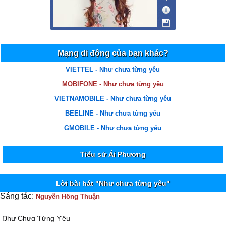
Mạng di động của bạn khác?
VIETTEL - Như chưa từng yêu
MOBIFONE - Như chưa từng yêu
VIETNAMOBILE - Như chưa từng yêu
BEELINE - Như chưa từng yêu
GMOBILE - Như chưa từng yêu
Tiểu sử Ái Phương
Lời bài hát "Như chưa từng yêu"
Sáng tác:
Nguyễn Hồng Thuận
Ŋhư Ϲhưɑ Ƭừng Ƴêu