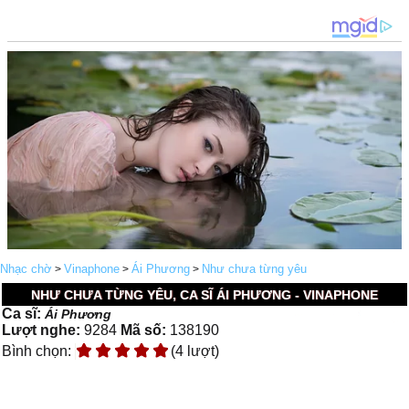
Nhạc chờ
Vinaphone
Ái Phương
Như chưa từng yêu
>
>
>
NHƯ CHƯA TỪNG YÊU, CA SĨ ÁI PHƯƠNG - VINAPHONE
Ca sĩ:
Ái Phương
Lượt nghe:
9284
Mã số:
138190
Bình chọn:
(4 lượt)