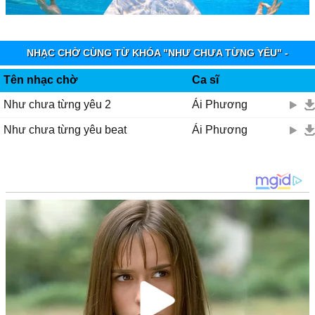
NHẠC CHỜ CÙNG TỪ KHÓA "NHƯ CHƯA TỪNG YÊU" -
VINAPHONE RINGTUNES
Tên nhạc chờ
Ca sĩ
Như chưa từng yêu 2
Ái Phương
Như chưa từng yêu beat
Ái Phương