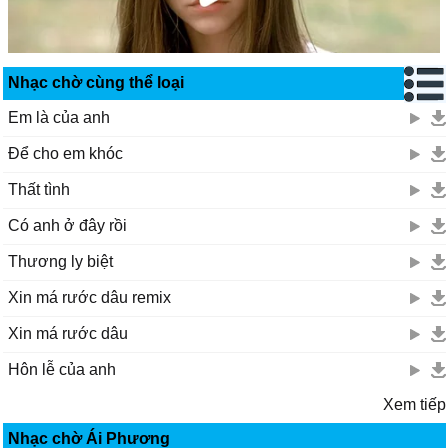
Nhạc chờ cùng thể loại
Em là của anh
Để cho em khóc
Thất tình
Có anh ở đây rồi
Thương ly biệt
Xin má rước dâu remix
Xin má rước dâu
Hôn lễ của anh
Xem tiếp
Nhạc chờ Ái Phương