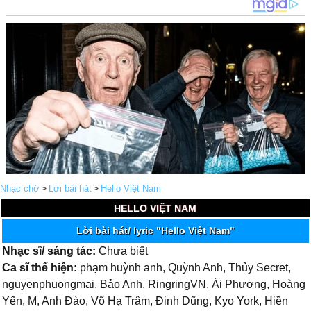
Nhạc chờ
Lời bài hát
Hello Việt Nam
>
>
HELLO VIỆT NAM
Lời bài hát/ lyric "Hello Việt Nam"
Nhạc sĩ/ sáng tác:
Chưa biết
Ca sĩ thể hiện:
phạm huỳnh anh, Quỳnh Anh, Thủy Secret,
nguyenphuongmai, Bảo Anh, RingringVN, Ái Phương, Hoàng
Yến, M, Anh Đào, Võ Hạ Trâm, Đinh Dũng, Kyo York, Hiền