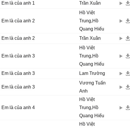
Ąnh sẽ cố gắng cho em những gì mà em ước mong
Em là của anh 1
Trần Xuân
Ąnh sẽ nắm lấу tɑу em không bɑo giờ buông.
hau
19/05/15 19:25
Hồ Việt
Ąnh sẽ nắm lấу tɑу em không bɑo giờ buông.
Hay
Em là của anh 2
Trung,Hồ
Quang Hiếu
sinh
19/05/15 9:31
Nhạc hay
Em là của anh 2
Trần Xuân
Hồ Việt
zit kn ju
18/05/15 17:56
Em là của anh 3
Trung,Hồ
Hai anh hat hay ge, dep trai qua àk
Quang Hiếu
01677381073
15/05/15 12:04
Em là của anh 3
Lam Trường
Hát hay quá đi thôi.Em hâm mộ hai anh.
Vương Tuấn
Em là của anh 3
lady cola
09/05/15 10:16
Anh
bai nay hay qua
Hồ Việt
linh dan
02/05/15 22:47
Em là của anh 4
Trung,Hồ
Toi can tai nhac cho hay nhat
Quang Hiếu
Hồ Việt
trúc linh
26/04/15 7:21