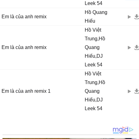
Leek 54
manh
13/04/15 19:03
Hồ Quang
Em là của anh remix
Bai hat
Hiếu
Nuong chu may
13/04/15 18:48
Hồ Việt
Khi nguoi khac goi den se co nhac cho
Trung,Hồ
Em là của anh remix
Quang
mua dong khong em
13/04/15 12:40
Hiếu,DJ
hat qua hay di
Leek 54
Thùy linh
12/04/15 9:31
Hồ Việt
Rất hay
Trung,Hồ
Em là của anh remix 1
Quang
Hiếu,DJ
Leek 54