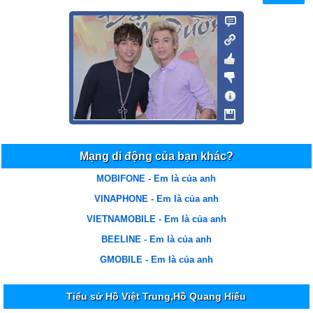
Rat la hay
Dấu tên
22/06/16 20:19
Bh cug duoc
ngoc nghe
29/05/16 7:22
Bai qua hay yeu anh
nguyen van tuc
26/05/16 14:10
em rat thich bai hat cua may anh day love cac anh
Mạng di động của bạn khác?
cao van thanh bình
12/02/16 18:56
MOBIFONE - Em là của anh
bài hát này nói lên mọi tâm trạng của tôi,love em
VINAPHONE - Em là của anh
VIETNAMOBILE - Em là của anh
nguyen thi truc han
24/01/16 13:16
BEELINE - Em là của anh
Anh dien rat hay
GMOBILE - Em là của anh
nguyen thi truc han
24/01/16 13:16
Hai anh dien rat hay
Tiểu sử Hồ Việt Trung,Hồ Quang Hiếu