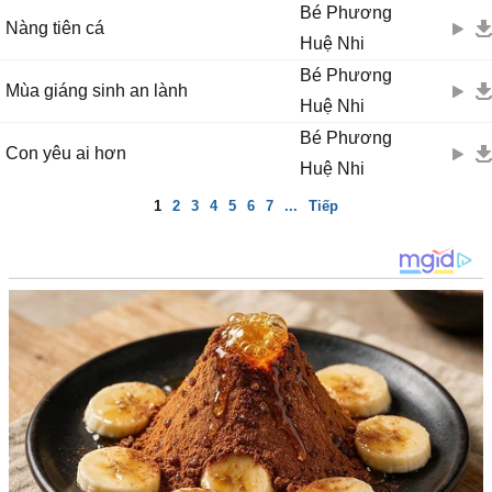
Bé Phương
Nàng tiên cá
Huệ Nhi
Bé Phương
Mùa giáng sinh an lành
Huệ Nhi
Bé Phương
Con yêu ai hơn
Huệ Nhi
1
2
3
4
5
6
7
...
Tiếp