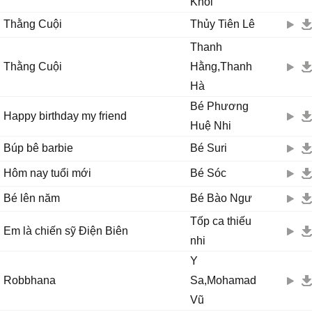
Khôi
Thằng Cuội
Thủy Tiên Lê
Thanh
Thằng Cuội
Hằng,Thanh
Hà
Bé Phương
Happy birthday my friend
Huệ Nhi
Búp bê barbie
Bé Suri
Hôm nay tuổi mới
Bé Sóc
Bé lên năm
Bé Bào Ngư
Tốp ca thiếu
Em là chiến sỹ Điện Biên
nhi
Y
Robbhana
Sa,Mohamad
Vũ