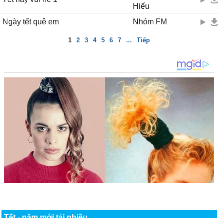
Hiếu
Ngày tết quê em
Nhóm FM
1
2
3
4
5
6
7
...
Tiếp
Tết - năm mới tải nhiều