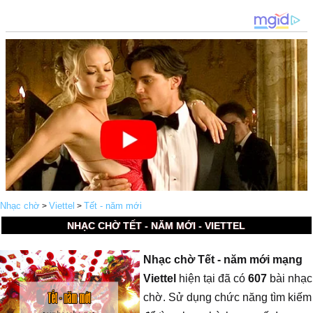
Nhạc chờ
Viettel
Tết - năm mới
>
>
NHẠC CHỜ TẾT - NĂM MỚI - VIETTEL
Nhạc chờ Tết - năm mới mạng
Viettel
hiện tại đã có
607
bài nhạc
chờ. Sử dụng chức năng tìm kiếm