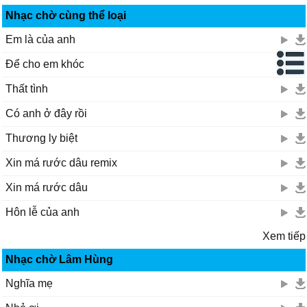
Nhạc chờ cùng thể loại
Em là của anh
Để cho em khóc
Thất tình
Có anh ở đây rồi
Thương ly biệt
Xin má rước dâu remix
Xin má rước dâu
Hôn lễ của anh
Xem tiếp
Nhạc chờ Lâm Hùng
Nghĩa mẹ