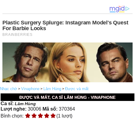
Nhạc chờ
Vinaphone
Lâm Hùng
Được và mất
>
>
>
ĐƯỢC VÀ MẤT, CA SĨ LÂM HÙNG - VINAPHONE
Ca sĩ:
Lâm Hùng
Lượt nghe:
30006
Mã số:
370364
Bình chọn:
(1 lượt)