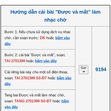
Hướng dẫn cài bài "Được và mất" làm
nhạc chờ
Bước 1: Nếu chưa sử dụng dịch vụ nhạc
chờ, cần soạn trước:
DK
hoặc
bấm vào
đây
Bước 2: cài bài "Được và mất", soạn:
TAI 2701399
hoặc
bấm vào đây
Gửi
9194
➔
Cài riêng bài này cho một số điện thoại,
soạn:
TAI 2701399 Số-ĐT
hoặc
bấm vào
đây
Tang bai Được và mất làm nhạc chờ,
soạn:
TANG 2701399 Số-ĐT
hoặc
bấm
vào đây