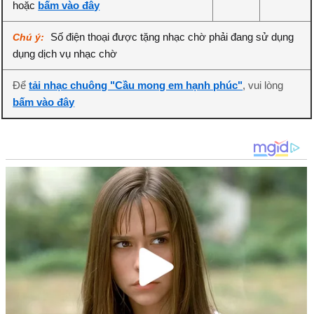
hoặc
bấm vào đây
Số điện thoại được tặng nhạc chờ phải đang sử dụng
Chú ý:
dụng dịch vụ nhạc chờ
Để
tải nhạc chuông "Cầu mong em hạnh phúc"
, vui lòng
bấm vào đây