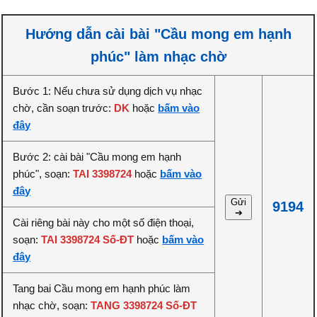
Hướng dẫn cài bài "Cầu mong em hạnh
phúc" làm nhạc chờ
Bước 1: Nếu chưa sử dụng dịch vụ nhạc
chờ, cần soạn trước:
DK
hoặc
bấm vào
đây
Bước 2: cài bài "Cầu mong em hạnh
phúc", soạn:
TAI 3398724
hoặc
bấm vào
đây
Gửi
9194
➔
Cài riêng bài này cho một số điện thoại,
soạn:
TAI 3398724 Số-ĐT
hoặc
bấm vào
đây
Tang bai Cầu mong em hạnh phúc làm
nhạc chờ, soạn:
TANG 3398724 Số-ĐT