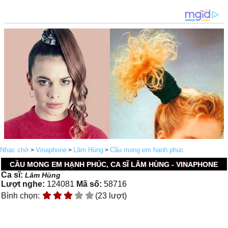
Nhạc chờ
Vinaphone
Lâm Hùng
Cầu mong em hạnh phúc
>
>
>
CẦU MONG EM HẠNH PHÚC, CA SĨ LÂM HÙNG - VINAPHONE
Ca sĩ:
Lâm Hùng
Lượt nghe:
124081
Mã số:
58716
Bình chọn:
(23 lượt)