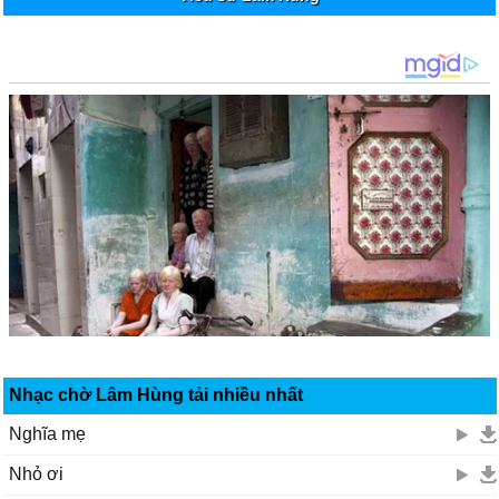
Nhạc chờ Lâm Hùng tải nhiều nhất
Nghĩa mẹ
Nhỏ ơi