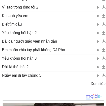
Vì sao trong lòng tôi 2
Khi anh yêu em
Biết tìm đâu
Yêu không hối hận 2
Bài ca người giáo viên nhân dân
Em muốn chia tay phải không DJ Phơ...
Yêu không hối hận 3
Đời là thế thôi 2
Ngày em đi lấy chồng 5
Xem tiếp