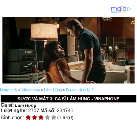
Nhạc chờ
Vinaphone
Lâm Hùng
Được và mất 3
>
>
>
ĐƯỢC VÀ MẤT 3, CA SĨ LÂM HÙNG - VINAPHONE
Ca sĩ:
Lâm Hùng
Lượt nghe:
2707
Mã số:
234741
Bình chọn:
(1 lượt)