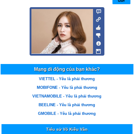
Tải nhạc chờ yêu la phải thương
ngo Ngọc Kiều vy
25/01/18 14:15
Cài nhac chờ yeu la phải thương
vy
25/01/18 14:11
Muon tải bai hát yeu la phai thươg
vy
25/01/18 14:09
Muốn tải nạhc chờ
Mạng di động của bạn khác?
nga nguyen
11/01/18 18:39
VIETTEL - Yêu là phải thương
yeu la phai thuong
MOBIFONE - Yêu là phải thương
VIETNAMOBILE - Yêu là phải thương
hang
23/06/17 7:40
BEELINE - Yêu là phải thương
Yêu là phải thuong
GMOBILE - Yêu là phải thương
Thu van
21/06/17 20:24
Nhac troi
Tiểu sử Võ Kiều Vân