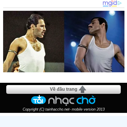
Tuyệt
thy nguyen
16/01/16 19:23
Hay giong cuoc song bay jo cua mik
kim anh
16/01/16 15:47
Hay
pham duyen
15/01/16 23:05
Pan hat rat hay
Về đầu trang
Copyright (C) tainhaccho.net- mobile version 2013