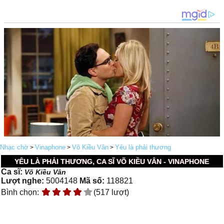
Nhạc chờ
Vinaphone
Võ Kiều Vân
Yêu là phải thương
>
>
>
YÊU LÀ PHẢI THƯƠNG, CA SĨ VÕ KIỀU VÂN - VINAPHONE
Ca sĩ:
Võ Kiều Vân
Lượt nghe:
5004148
Mã số:
118821
Bình chọn:
(517 lượt)