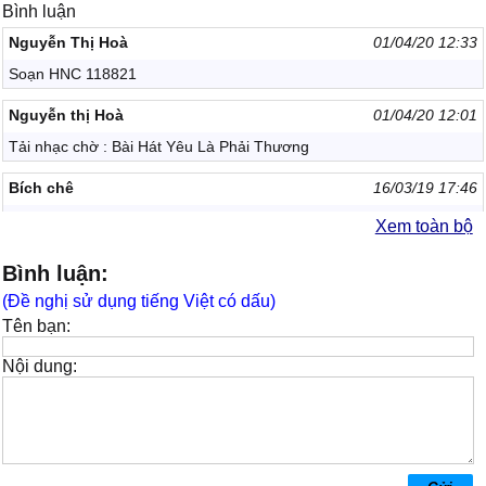
Bình luận
Nguyễn Thị Hoà
01/04/20 12:33
Soạn HNC 118821
Nguyễn thị Hoà
01/04/20 12:01
Tải nhạc chờ : Bài Hát Yêu Là Phải Thương
Bích chê
16/03/19 17:46
Yêu là phải thương
Xem toàn bộ
8377
01/07/18 22:36
Bình luận:
Cal.. 118821
(Đề nghị sử dụng tiếng Việt có dấu)
Tên bạn:
My Tam
01/05/18 22:36
mun tai nhac cho
Nội dung:
Phương danh
26/04/18 23:50
Muốn tải bài hát yêu là phải thuong
ngo Ngọc Kiều vy
25/01/18 14:17