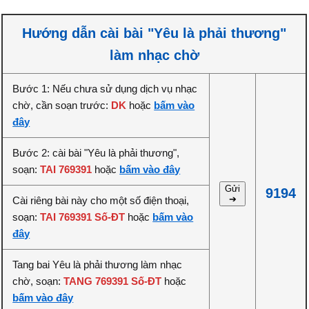
Hướng dẫn cài bài "Yêu là phải thương"
làm nhạc chờ
Bước 1: Nếu chưa sử dụng dịch vụ nhạc
chờ, cần soạn trước:
DK
hoặc
bấm vào
đây
Bước 2: cài bài "Yêu là phải thương",
soạn:
TAI 769391
hoặc
bấm vào đây
Gửi
9194
➔
Cài riêng bài này cho một số điện thoại,
soạn:
TAI 769391 Số-ĐT
hoặc
bấm vào
đây
Tang bai Yêu là phải thương làm nhạc
chờ, soạn:
TANG 769391 Số-ĐT
hoặc
bấm vào đây