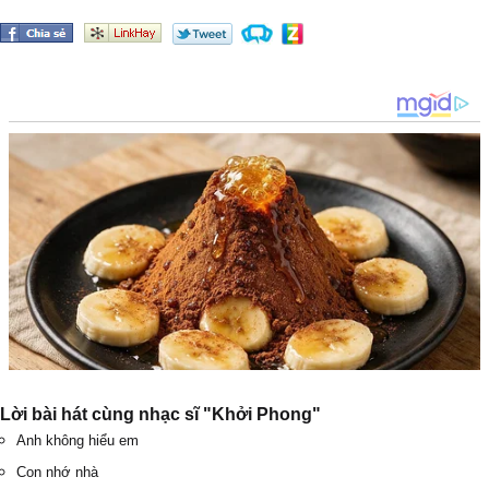
Lời bài hát cùng nhạc sĩ "Khởi Phong"
Anh không hiểu em
Con nhớ nhà