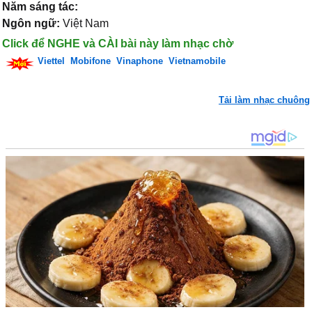
Năm sáng tác:
Ngôn ngữ:
Việt Nam
Click để NGHE và CÀI bài này làm nhạc chờ
Viettel
Mobifone
Vinaphone
Vietnamobile
Tải làm nhạc chuông