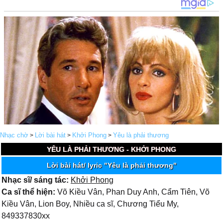
Nhạc chờ
Lời bài hát
Khởi Phong
Yêu là phải thương
>
>
>
YÊU LÀ PHẢI THƯƠNG - KHỞI PHONG
Lời bài hát/ lyric "Yêu là phải thương"
Nhạc sĩ/ sáng tác:
Khởi Phong
Ca sĩ thể hiện:
Võ Kiều Vân, Phan Duy Anh, Cẩm Tiên, Võ
Kiều Vân, Lion Boy, Nhiều ca sĩ, Chương Tiểu My,
849337830xx