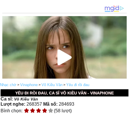
Nhạc chờ
Vinaphone
Võ Kiều Vân
Yêu đi rồi đau
>
>
>
YÊU ĐI RỒI ĐAU, CA SĨ VÕ KIỀU VÂN - VINAPHONE
Ca sĩ:
Võ Kiều Vân
Lượt nghe:
268357
Mã số:
284693
Bình chọn:
(58 lượt)