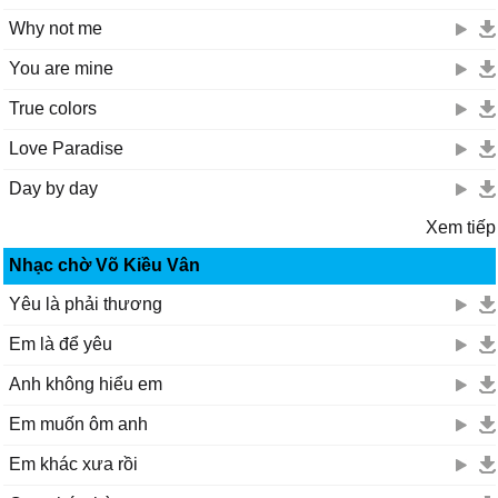
Why not me
You are mine
True colors
Love Paradise
Day by day
Xem tiếp
Nhạc chờ Võ Kiều Vân
Yêu là phải thương
Em là để yêu
Anh không hiểu em
Em muốn ôm anh
Em khác xưa rồi