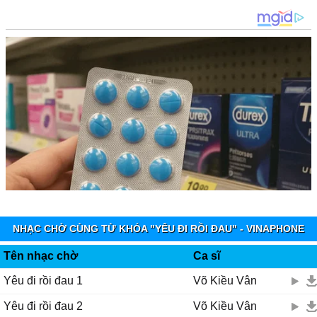
NHẠC CHỜ CÙNG TỪ KHÓA "YÊU ĐI RỒI ĐAU" - VINAPHONE
RINGTUNES
Tên nhạc chờ
Ca sĩ
Yêu đi rồi đau 1
Võ Kiều Vân
Yêu đi rồi đau 2
Võ Kiều Vân