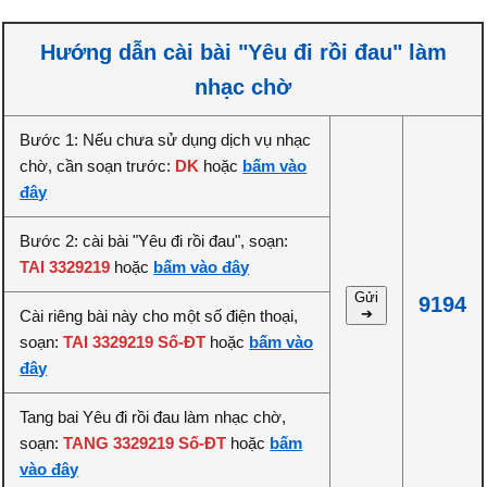
Hướng dẫn cài bài "Yêu đi rồi đau" làm
nhạc chờ
Bước 1: Nếu chưa sử dụng dịch vụ nhạc
chờ, cần soạn trước:
DK
hoặc
bấm vào
đây
Bước 2: cài bài "Yêu đi rồi đau", soạn:
TAI 3329219
hoặc
bấm vào đây
Gửi
9194
➔
Cài riêng bài này cho một số điện thoại,
soạn:
TAI 3329219 Số-ĐT
hoặc
bấm vào
đây
Tang bai Yêu đi rồi đau làm nhạc chờ,
soạn:
TANG 3329219 Số-ĐT
hoặc
bấm
vào đây