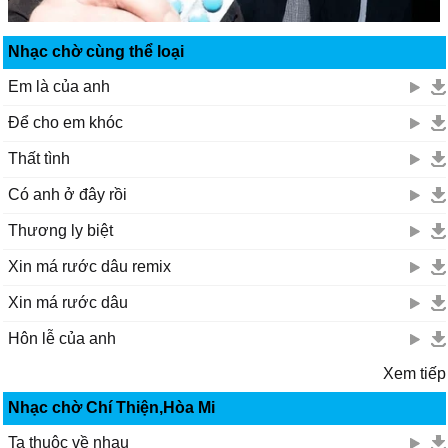
Nhạc chờ cùng thể loại
Em là của anh
Để cho em khóc
Thất tình
Có anh ở đây rồi
Thương ly biệt
Xin má rước dâu remix
Xin má rước dâu
Hôn lễ của anh
Xem tiếp
Nhạc chờ Chí Thiện,Hòa Mi
Ta thuộc về nhau