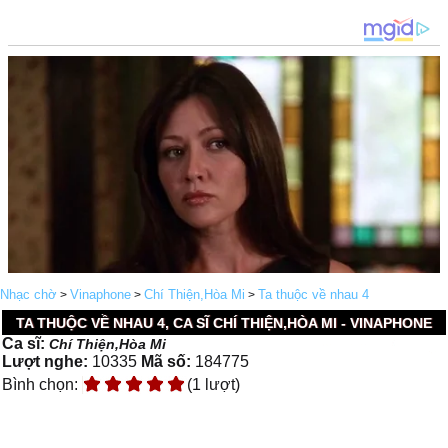
Nhạc chờ
Vinaphone
Chí Thiện,Hòa Mi
Ta thuộc về nhau 4
>
>
>
TA THUỘC VỀ NHAU 4, CA SĨ CHÍ THIỆN,HÒA MI - VINAPHONE
Ca sĩ:
Chí Thiện,Hòa Mi
Lượt nghe:
10335
Mã số:
184775
Bình chọn:
(1 lượt)