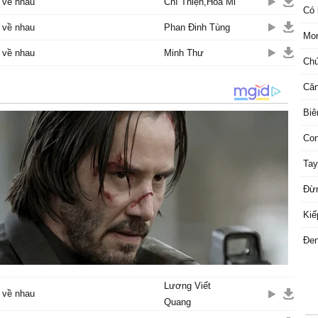
 về nhau
Chí Thiện,Hòa Mi
Có 
 về nhau
Phan Đinh Tùng
Mon
 về nhau
Minh Thư
Chú
Căn
Biê
Con
Tay
Đừn
Kiế
Đe
Lương Viết
 về nhau
Quang