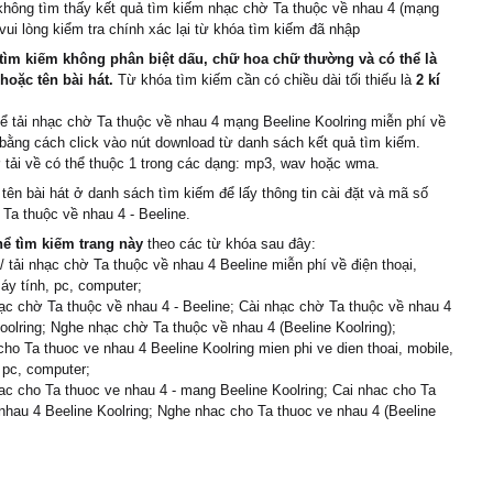
không tìm thấy kết quả tìm kiếm nhạc chờ Ta thuộc về nhau 4 (mạng
 vui lòng kiểm tra chính xác lại từ khóa tìm kiếm đã nhập
tìm kiếm không phân biệt dấu, chữ hoa chữ thường và có thể là
 hoặc tên bài hát.
Từ khóa tìm kiếm cần có chiều dài tối thiếu là
2 kí
ể tải nhạc chờ Ta thuộc về nhau 4 mạng Beeline Koolring miễn phí về
bằng cách click vào nút download từ danh sách kết quả tìm kiếm.
tải về có thể thuộc 1 trong các dạng: mp3, wav hoặc wma.
 tên bài hát ở danh sách tìm kiếm để lấy thông tin cài đặt và mã số
Ta thuộc về nhau 4 - Beeline.
hể tìm kiếm trang này
theo các từ khóa sau đây:
 tải nhạc chờ Ta thuộc về nhau 4 Beeline miễn phí về điện thoại,
áy tính, pc, computer;
c chờ Ta thuộc về nhau 4 - Beeline; Cài nhạc chờ Ta thuộc về nhau 4
oolring; Nghe nhạc chờ Ta thuộc về nhau 4 (Beeline Koolring);
cho Ta thuoc ve nhau 4 Beeline Koolring mien phi ve dien thoai, mobile,
 pc, computer;
c cho Ta thuoc ve nhau 4 - mang Beeline Koolring; Cai nhac cho Ta
nhau 4 Beeline Koolring; Nghe nhac cho Ta thuoc ve nhau 4 (Beeline