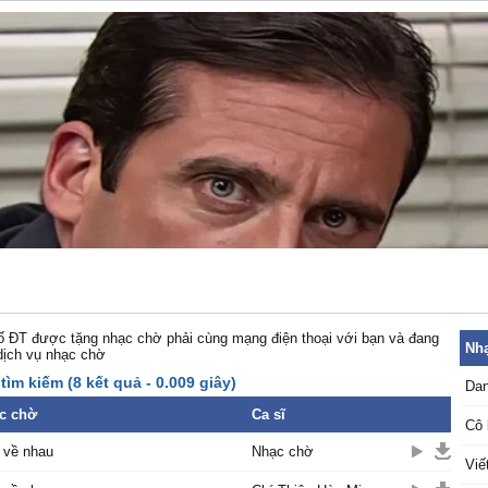
 ĐT được tặng nhạc chờ phải cùng mạng điện thoại với bạn và đang
Nhạ
dịch vụ nhạc chờ
tìm kiếm (8 kết quả - 0.009 giây)
Dan
c chờ
Ca sĩ
Cô 
 về nhau
Nhạc chờ
Viế