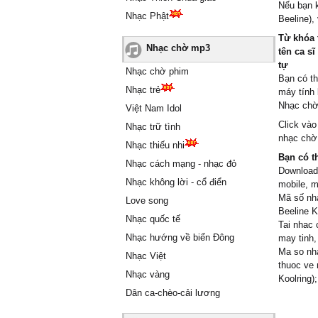
Nếu bạn 
Nhạc Phật
Beeline),
Từ khóa 
Nhạc chờ mp3
tên ca sĩ
tự
Nhạc chờ phim
Bạn có th
Nhạc trẻ
máy tính 
Nhạc chờ 
Việt Nam Idol
Click vào
Nhạc trữ tình
nhạc chờ 
Nhạc thiếu nhi
Bạn có t
Nhạc cách mạng - nhạc đỏ
Download/
Nhạc không lời - cổ điển
mobile, m
Mã số nhạ
Love song
Beeline K
Nhạc quốc tế
Tai nhac 
Nhạc hướng về biển Đông
may tinh,
Ma so nha
Nhạc Việt
thuoc ve 
Nhạc vàng
Koolring);
Dân ca-chèo-cải lương