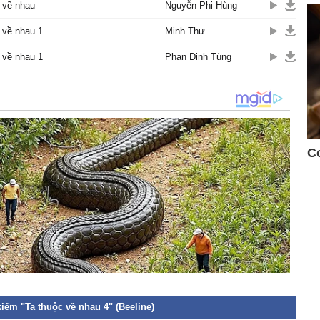
 về nhau
Nguyễn Phi Hùng
 về nhau 1
Minh Thư
 về nhau 1
Phan Đinh Tùng
iếm "Ta thuộc về nhau 4" (Beeline)