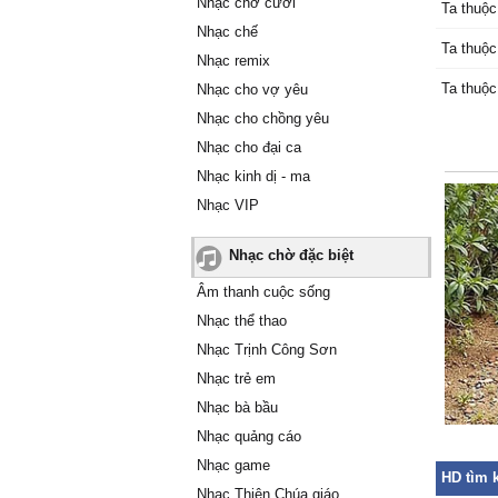
Nhạc chờ cười
Ta thuộc
Nhạc chế
Ta thuộc
Nhạc remix
Ta thuộc
Nhạc cho vợ yêu
Nhạc cho chồng yêu
Nhạc cho đại ca
Nhạc kinh dị - ma
Nhạc VIP
Nhạc chờ đặc biệt
Âm thanh cuộc sống
Nhạc thể thao
Nhạc Trịnh Công Sơn
Nhạc trẻ em
Nhạc bà bầu
Nhạc quảng cáo
Nhạc game
HD tìm k
Nhạc Thiên Chúa giáo