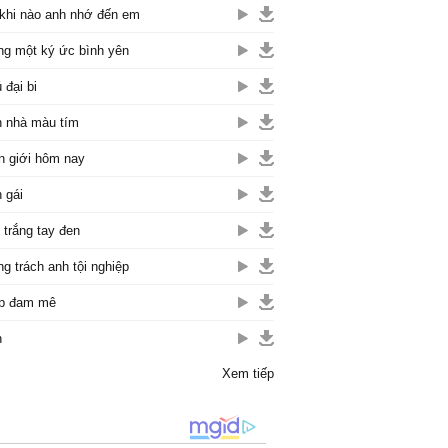
khi nào anh nhớ đến em
g một ký ức bình yên
 đại bi
 nhà màu tím
n giới hôm nay
 gái
 trắng tay đen
g trách anh tội nghiệp
p đam mê
n
Xem tiếp