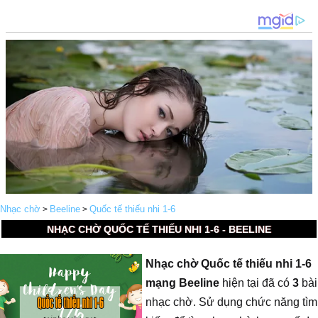
Nhạc chờ
Beeline
Quốc tế thiếu nhi 1-6
>
>
NHẠC CHỜ QUỐC TẾ THIẾU NHI 1-6 - BEELINE
Nhạc chờ Quốc tế thiếu nhi 1-6
mạng Beeline
hiện tại đã có
3
bài
nhạc chờ. Sử dụng chức năng tìm