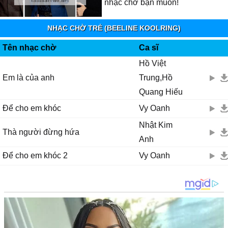
nhạc chờ bạn muốn!
NHẠC CHỜ TRẺ (BEELINE KOOLRING)
Tên nhạc chờ
Ca sĩ
Hồ Việt
Em là của anh
Trung,Hồ
Quang Hiếu
Để cho em khóc
Vy Oanh
Nhật Kim
Thà người đừng hứa
Anh
Để cho em khóc 2
Vy Oanh