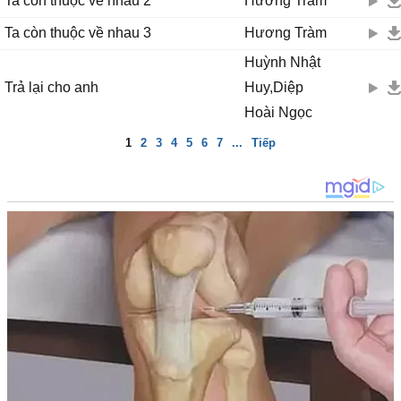
Ta còn thuộc về nhau 2
Hương Tràm
Ta còn thuộc về nhau 3
Hương Tràm
Huỳnh Nhật
Trả lại cho anh
Huy,Diệp
Hoài Ngọc
1
2
3
4
5
6
7
...
Tiếp