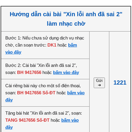
Hướng dẫn cài bài "Xin lỗi anh đã sai 2"
làm nhạc chờ
Bước 1: Nếu chưa sử dụng dịch vụ nhạc
chờ, cần soạn trước:
DK1
hoặc
bấm
vào đây
Bước 2: Cài bài "Xin lỗi anh đã sai 2",
soạn:
BH 9417656
hoặc
bấm vào đây
Gửi
1221
➔
Cài riêng bài này cho một số điện thoại,
soạn:
BH 9417656 Số-ĐT
hoặc
bấm vào
đây
Tặng bài hát "Xin lỗi anh đã sai 2", soạn:
TANG 9417656 Số-ĐT
hoặc
bấm vào
đây