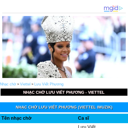
Nhạc chờ
Viettel
Lưu Viết Phương
>
>
NHẠC CHỜ LƯU VIẾT PHƯƠNG - VIETTEL
NHẠC CHỜ LƯU VIẾT PHƯƠNG (VIETTEL IMUZIK)
Tên nhạc chờ
Ca sĩ
Lưu Viết