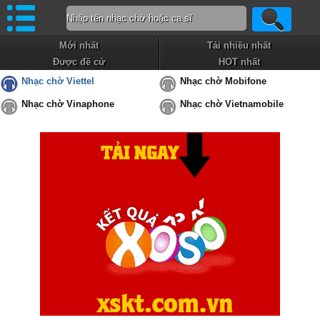
Mới nhất
Tải nhiều nhất
Được đề cử
HOT nhất
Nhạc chờ Viettel
Nhạc chờ Mobifone
Nhạc chờ Vinaphone
Nhạc chờ Vietnamobile