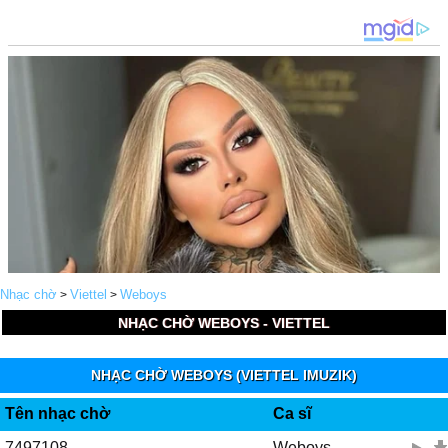
Nhạc chờ
Viettel
Weboys
>
>
NHẠC CHỜ WEBOYS - VIETTEL
NHẠC CHỜ WEBOYS (VIETTEL IMUZIK)
Tên nhạc chờ
Ca sĩ
7497108
Weboys