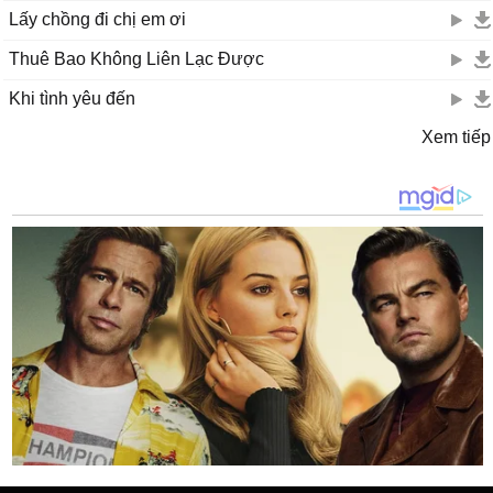
Lấy chồng đi chị em ơi
Thuê Bao Không Liên Lạc Được
Khi tình yêu đến
Xem tiếp