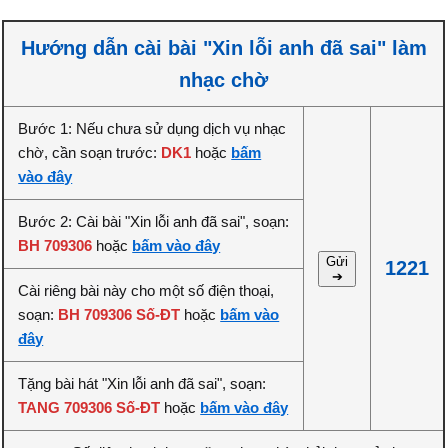
Hướng dẫn cài bài "Xin lỗi anh đã sai" làm
nhạc chờ
Bước 1: Nếu chưa sử dụng dịch vụ nhạc
chờ, cần soạn trước:
DK1
hoặc
bấm
vào đây
Bước 2: Cài bài "Xin lỗi anh đã sai", soạn:
BH 709306
hoặc
bấm vào đây
Gửi
1221
➔
Cài riêng bài này cho một số điện thoại,
soạn:
BH 709306 Số-ĐT
hoặc
bấm vào
đây
Tặng bài hát "Xin lỗi anh đã sai", soạn:
TANG 709306 Số-ĐT
hoặc
bấm vào đây