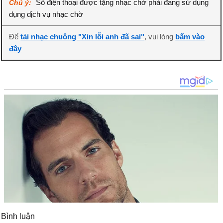
Số điện thoại được tặng nhạc chờ phải đang sử dụng
Chú ý:
dụng dịch vụ nhạc chờ
Để
tải nhạc chuông "Xin lỗi anh đã sai"
, vui lòng
bấm vào
đây
Bình luận