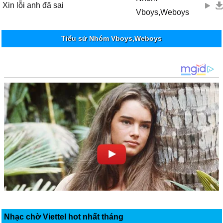
Xin lỗi anh đã sai
Vboys,Weboys
Tiểu sử Nhóm Vboys,Weboys
Nhạc chờ Viettel hot nhất tháng