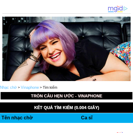
Nhạc chờ
Vinaphone
>
> Tìm kiếm
TRÒN CÂU HẸN ƯỚC - VINAPHONE
KẾT QUẢ TÌM KIẾM (0.004 GIÂY)
Tên nhạc chờ
Ca sĩ