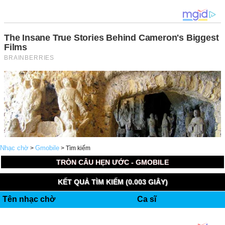
Nhạc chờ
Gmobile
>
> Tìm kiếm
TRÒN CÂU HẸN ƯỚC - GMOBILE
KẾT QUẢ TÌM KIẾM (0.003 GIÂY)
Tên nhạc chờ
Ca sĩ