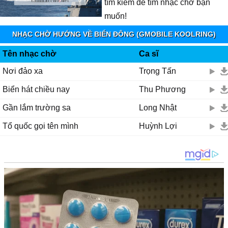
tìm kiếm để tìm nhạc chờ bạn
muốn!
NHẠC CHỜ HƯỚNG VỀ BIỂN ĐÔNG (GMOBILE KOOLRING)
Tên nhạc chờ
Ca sĩ
Nơi đảo xa
Trọng Tấn
Biển hát chiều nay
Thu Phương
Gần lắm trường sa
Long Nhật
Tổ quốc gọi tên mình
Huỳnh Lợi