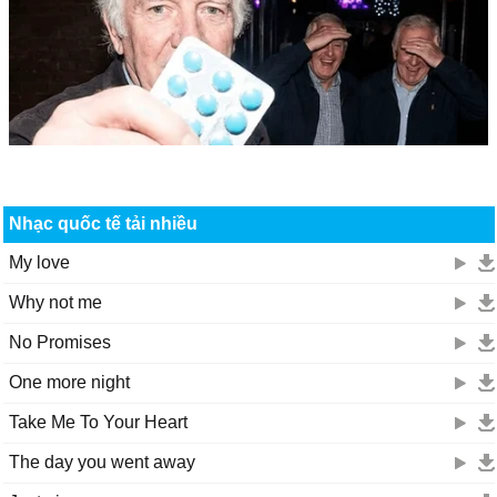
Nhạc quốc tế tải nhiều
My love
Why not me
No Promises
One more night
Take Me To Your Heart
The day you went away