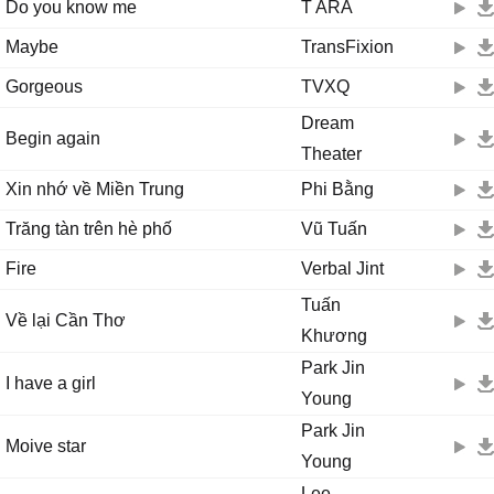
Do you know me
T ARA
Maybe
TransFixion
Gorgeous
TVXQ
Dream
Begin again
Theater
Xin nhớ về Miền Trung
Phi Bằng
Trăng tàn trên hè phố
Vũ Tuấn
Fire
Verbal Jint
Tuấn
Về lại Cần Thơ
Khương
Park Jin
I have a girl
Young
Park Jin
Moive star
Young
Lee