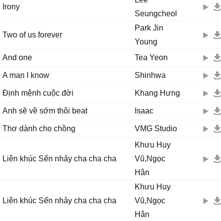
Irony
Seungcheol
Park Jin
Two of us forever
Young
And one
Tea Yeon
A man I know
Shinhwa
Định mệnh cuộc đời
Khang Hưng
Anh sẽ về sớm thôi beat
Isaac
Thơ dành cho chồng
VMG Studio
Khưu Huy
Liên khúc Sến nhảy cha cha cha
Vũ,Ngọc
Hân
Khưu Huy
Liên khúc Sến nhảy cha cha cha
Vũ,Ngọc
Hân