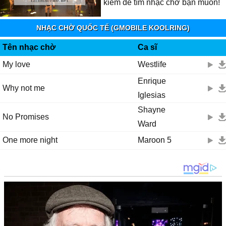
kiếm để tìm nhạc chờ bạn muốn!
NHẠC CHỜ QUỐC TẾ (GMOBILE KOOLRING)
Tên nhạc chờ
Ca sĩ
My love
Westlife
Enrique
Why not me
Iglesias
Shayne
No Promises
Ward
One more night
Maroon 5