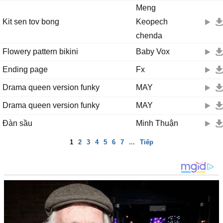
Meng
Kit sen tov bong
Keopech
chenda
Flowery pattern bikini
Baby Vox
Ending page
Fx
Drama queen version funky
MAY
Drama queen version funky
MAY
Đàn sầu
Minh Thuận
1
2
3
4
5
6
7
...
Tiếp