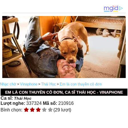
Nhạc chờ
Vinaphone
Thái Học
Em là con thuyền cô đơn
>
>
>
EM LÀ CON THUYỀN CÔ ĐƠN, CA SĨ THÁI HỌC - VINAPHONE
Ca sĩ:
Thái Học
Lượt nghe:
337324
Mã số:
210916
Bình chọn:
(29 lượt)