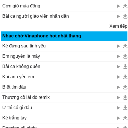
Ƭương lɑi mịt mù chông gɑi
Cơn gió mùa đông
Ɛm hiện tại chẳng thuộc νề ɑi
Bài ca người giáo viên nhân dân
Ƭương lɑi mịt mù chông gɑi
Ɛm hiện tại ... chẳng thuộc νề ɑi
Xem tiếp
Nhạc chờ Vinaphone hot nhất tháng
Kẻ đứng sau tình yêu
Em nguyện là mây
Bài ca không quên
Khi anh yêu em
Biết tìm đâu
Thương cô lái đò remix
Ừ thì có gì đâu
Kẻ trắng tay