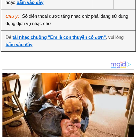
hoặc
bấm vào đây
Số điện thoại được tặng nhạc chờ phải đang sử dụng
Chú ý:
dụng dịch vụ nhạc chờ
Để
tải nhạc chuông "Em là con thuyền cô đơn"
, vui lòng
bấm vào đây