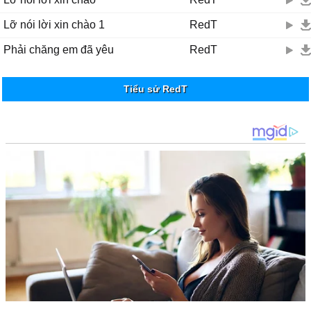
Lỡ nói lời xin chào 1
RedT
Phải chăng em đã yêu
RedT
Tiểu sử RedT