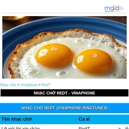
Nhạc chờ
Vinaphone
RedT
>
>
NHẠC CHỜ REDT - VINAPHONE
NHẠC CHỜ REDT (VINAPHONE RINGTUNES)
Tên nhạc chờ
Ca sĩ
Lỡ nói lời xin chào
RedT