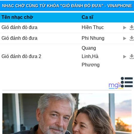
NHẠC CHỜ CÙNG TỪ KHÓA "GIÓ ĐÁNH ĐÒ ĐƯA" - VINAPHONE
RINGTUNES
Tên nhạc chờ
Ca sĩ
Gió đánh đò đưa
Hiền Thục
Gió đánh đò đưa
Phi Nhung
Quang
Gió đánh đò đưa 2
Linh,Hà
Phương