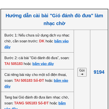
Hướng dẫn cài bài "Gió đánh đò đưa" làm
nhạc chờ
Bước 1: Nếu chưa sử dụng dịch vụ nhạc
chờ, cần soạn trước:
DK
hoặc
bấm vào
đây
Bước 2: cài bài "Gió đánh đò đưa", soạn:
TAI 505183
hoặc
bấm vào đây
Gửi
9194
➔
Cài riêng bài này cho một số điện thoại,
soạn:
TAI 505183 Số-ĐT
hoặc
bấm vào
đây
Tang bai Gió đánh đò đưa làm nhạc chờ,
soạn:
TANG 505183 Số-ĐT
hoặc
bấm
vào đây