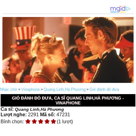
Nhạc chờ
Vinaphone
Quang Linh,Hà Phương
Gió đánh đò đưa
>
>
>
GIÓ ĐÁNH ĐÒ ĐƯA, CA SĨ QUANG LINH,HÀ PHƯƠNG -
VINAPHONE
Ca sĩ:
Quang Linh,Hà Phương
Lượt nghe:
2291
Mã số:
47231
Bình chọn:
(1 lượt)