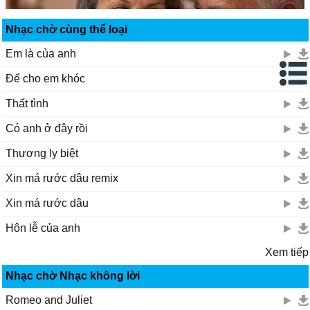
Nhạc chờ cùng thể loại
Em là của anh
Để cho em khóc
Thất tình
Có anh ở đây rồi
Thương ly biệt
Xin má rước dâu remix
Xin má rước dâu
Hôn lễ của anh
Xem tiếp
Nhạc chờ Nhạc không lời
Romeo and Juliet