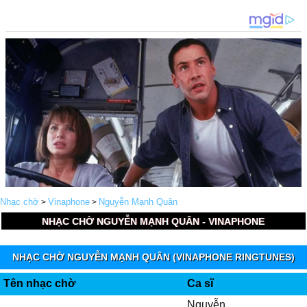
Nhạc chờ
Vinaphone
Nguyễn Mạnh Quân
>
>
NHẠC CHỜ NGUYỄN MẠNH QUÂN - VINAPHONE
NHẠC CHỜ NGUYỄN MẠNH QUÂN (VINAPHONE RINGTUNES)
Tên nhạc chờ
Ca sĩ
Nguyễn