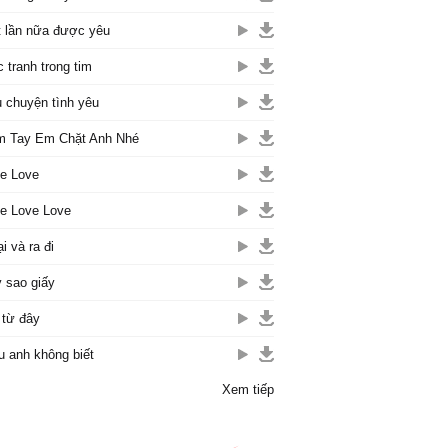
 lần nữa được yêu
 tranh trong tim
 chuyện tình yêu
 Tay Em Chặt Anh Nhé
e Love
e Love Love
ại và ra đi
 sao giấy
 từ đây
u anh không biết
Xem tiếp