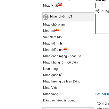
Nhạc Phật
Nội dung
Nhạc chờ mp3
Nhạc chờ phim
Nhạc trẻ
Việt Nam Idol
Nhạc trữ tình
Nhạc thiếu nhi
Nhạc cách mạng - nhạc đỏ
Nhạc không lời - cổ điển
Love song
Nhạc quốc tế
Nhạc hướng về biển Đông
Nhạc Việt
Nhạc vàng
Lời bài 
Dân ca-chèo-cải lương
ßờ môi 
đâu nhữ