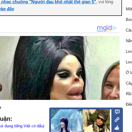
i nhạc chuông "Người đau khổ nhất thế gian 5"
, vui lòng
ào đây
Một
Bức
Câu
Nắm
Lov
Lov
Ở l
Cây
Rồi
Điề
n
luận:
sử dụng tiếng Việt có dấu)