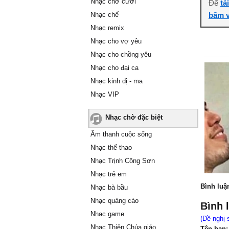
Nhạc chờ cười
Để
tả
Nhạc chế
bấm v
Nhạc remix
Nhạc cho vợ yêu
Nhạc cho chồng yêu
Nhạc cho đại ca
Nhạc kinh dị - ma
Nhạc VIP
Nhạc chờ đặc biệt
Âm thanh cuộc sống
Nhạc thể thao
Nhạc Trịnh Công Sơn
Nhạc trẻ em
Bình luậ
Nhạc bà bầu
Nhạc quảng cáo
Bình 
Nhạc game
(Đề nghị 
Nhạc Thiên Chúa giáo
Tên bạn: