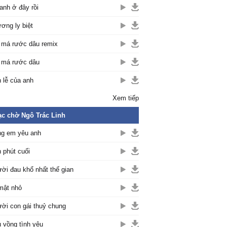
anh ở đây rồi
ơng ly biệt
 má rước dâu remix
 má rước dâu
 lễ của anh
Xem tiếp
c chờ Ngô Trác Linh
g em yêu anh
 phút cuối
ời đau khổ nhất thế gian
mật nhỏ
ời con gái thuỷ chung
 vồng tình yêu