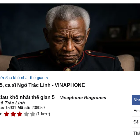
ời đau khổ nhất thế gian 5
 ca sĩ Ngô Trác Linh - VINAPHONE
au khổ nhất thế gian 5
Vinaphone Ringtunes
-
Nhạ
ô Trác Linh
e:
15931
Mã số:
208059
Em 
n:
(1 lượt)
Để 
Thấ