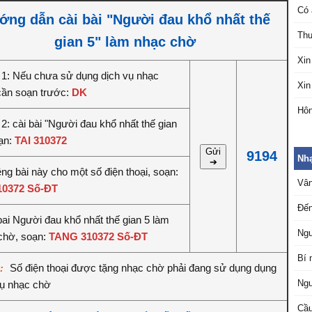
Có 
ớng dẫn cài bài "Người đau khổ nhất thế
Thư
gian 5" làm nhạc chờ
Xin
1: Nếu chưa sử dụng dịch vụ nhạc
Xin
cần soạn trước:
DK
Hôn
2: cài bài "Người đau khổ nhất thế gian
oạn:
TAI 310372
Gửi
9194
Nhạ
➔
êng bài này cho một số điện thoại, soạn:
Vân
10372 Số-ĐT
Đến
bai Người đau khổ nhất thế gian 5 làm
Ngư
chờ, soạn:
TANG 310372 Số-ĐT
Bí 
Số điện thoại được tặng nhạc chờ phải đang sử dụng dụng
ý:
Ngư
vụ nhạc chờ
Cầu