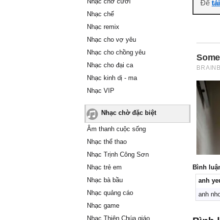
Nhạc chờ cười
Để
tả
Nhạc chế
Nhạc remix
Nhạc cho vợ yêu
Nhạc cho chồng yêu
Nhạc cho đại ca
Nhạc kinh dị - ma
Nhạc VIP
Nhạc chờ đặc biệt
Âm thanh cuộc sống
Nhạc thể thao
Nhạc Trịnh Công Sơn
Nhạc trẻ em
Bình luậ
Nhạc bà bầu
anh ye
Nhạc quảng cáo
anh nho
Nhạc game
Nhạc Thiên Chúa giáo