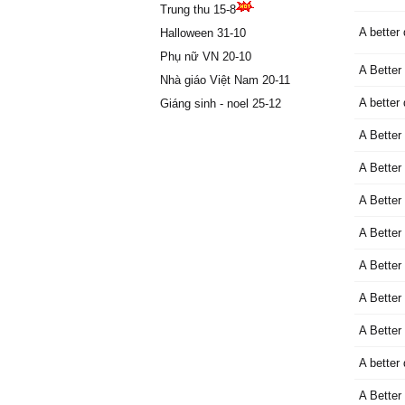
Trung thu 15-8
A better
Halloween 31-10
Phụ nữ VN 20-10
A Better
Nhà giáo Việt Nam 20-11
A better
Giáng sinh - noel 25-12
A Better
A Better
A Better
A Better
A Better
A Better
A Better
A better
A Better