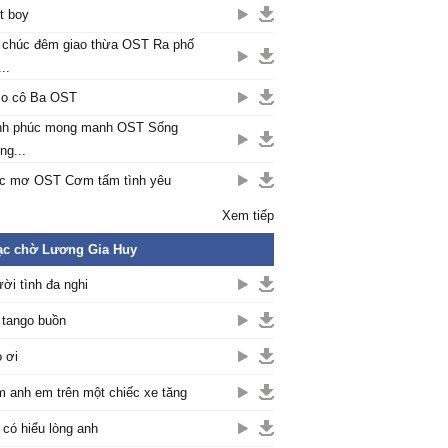
t boy
 chúc đêm giao thừa OST Ra phố
..
lo cô Ba OST
nh phúc mong manh OST Sống
ng...
c mơ OST Cơm tấm tình yêu
Xem tiếp
ạc chờ Lương Gia Huy
ời tình đa nghi
 tango buồn
 ơi
 anh em trên một chiếc xe tăng
có hiểu lòng anh