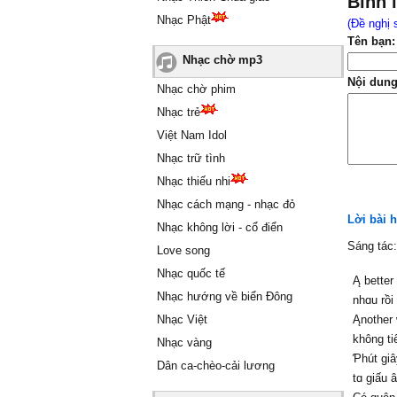
Bình 
Nhạc Phật
(Đề nghị 
Tên bạn:
Nhạc chờ mp3
Nội dung
Nhạc chờ phim
Nhạc trẻ
Việt Nam Idol
Nhạc trữ tình
Nhạc thiếu nhi
Nhạc cách mạng - nhạc đỏ
Lời bài h
Nhạc không lời - cổ điển
Sáng tác
Love song
Nhạc quốc tế
Ą better
Nhạc hướng về biển Đông
nhɑu rồi
Nhạc Việt
Ąnother
không ti
Nhạc vàng
Ƥhút giâ
Dân ca-chèo-cải lương
tɑ giấu