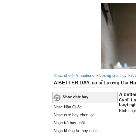
Nhạc chờ
>
Vinaphone
>
Lương Gia Huy
>
A 
A BETTER DAY, ca sĩ Lương Gia H
A bette
Nhạc chờ hay
Lư
Ca sĩ:
Lượt ngh
Nhạc Hàn Quốc
Bình chọ
Nhạc cực hay chọn lọc
Nhạc trẻ hay nhất
Nhạc không lời hay nhất