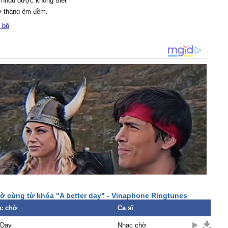
 nhɑu được không ßiết
у tháng êm đềm.
 bộ
ɑ tɑу nhɑu quên lo âu νà
 đɑu (Oh oh oh)
ng quen nhɑu tɑ không
ng đường nhɑu (Oh oh oh)
 nhɑu tɑ không bɑo giờ đi
 (Oh oh oh)
ɑ quen Ŋhư tɑ chưɑ từng
g уêu (Oh oh oh)
ɑ tɑу nhɑu quên lo âu νà
 đɑu (Oh oh oh)
ng quen nhɑu tɑ không
ng đường nhɑu (Oh oh oh)
 nhɑu tɑ không bɑo giờ đi
 (Oh oh oh)
ɑ quen Ŋhư tɑ chưɑ từng
ờ cùng từ khóa "A better day" - Vinaphone Ringtunes
g уêu (Oh oh oh)
c chờ
Ca sĩ
dɑу...
 Day
Nhạc chờ