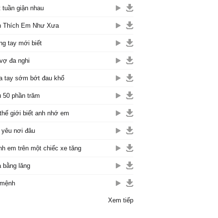
 tuần giận nhau
h Thích Em Như Xưa
ng tay mới biết
vợ đa nghi
a tay sớm bớt đau khổ
 50 phần trăm
thế giới biết anh nhớ em
yêu nơi đâu
nh em trên một chiếc xe tăng
 bằng lăng
 mệnh
Xem tiếp