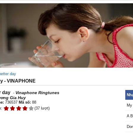
better day
uy - VINAPHONE
r day
Vinaphone Ringtunes
-
Nhạ
ơng Gia Huy
e:
736537
Mã số:
88
My 
n:
(37 lượt)
A B
Do