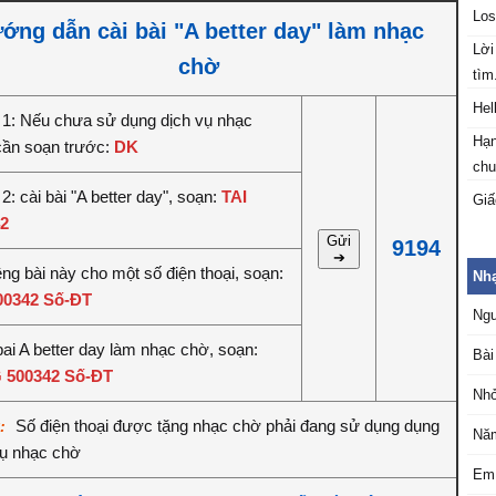
Los
ớng dẫn cài bài "A better day" làm nhạc
Lời
chờ
tìm.
Hel
1: Nếu chưa sử dụng dịch vụ nhạc
Hạ
cần soạn trước:
DK
chu
: cài bài "A better day", soạn:
TAI
Giấ
2
Gửi
9194
➔
êng bài này cho một số điện thoại, soạn:
Nh
00342 Số-ĐT
Ngư
ai A better day làm nhạc chờ, soạn:
Bài
 500342 Số-ĐT
Nhỏ
Số điện thoại được tặng nhạc chờ phải đang sử dụng dụng
ý:
Năm
vụ nhạc chờ
Em 