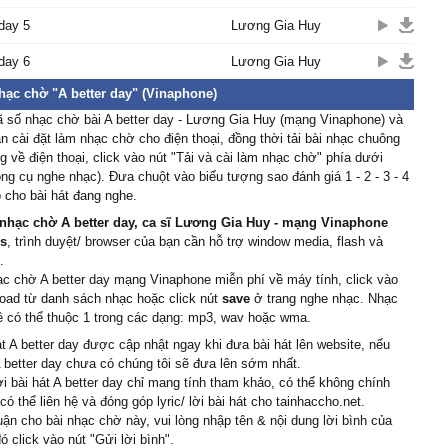
 day 5
Lương Gia Huy
 day 6
Lương Gia Huy
nhạc chờ "A better day" (Vinaphone)
 số nhạc chờ bài A better day - Lương Gia Huy (mạng Vinaphone) và
 cài đặt làm nhạc chờ cho điện thoại, đồng thời tải bài nhạc chuông
 về điện thoại, click vào nút "Tải và cài làm nhạc chờ" phía dưới
ông cụ nghe nhạc). Đưa chuột vào biểu tượng sao đánh giá 1 - 2 - 3 - 4
 cho bài hát đang nghe.
nhạc chờ A better day, ca sĩ Lương Gia Huy - mạng Vinaphone
s
, trình duyệt/ browser của bạn cần hỗ trợ window media, flash và
.
ạc chờ A better day mạng Vinaphone miễn phí về máy tính, click vào
oad từ danh sách nhạc hoặc click nút
save
ở trang nghe nhạc. Nhạc
ề có thể thuộc 1 trong các dạng: mp3, wav hoặc wma.
át A better day được cập nhật ngay khi đưa bài hát lên website, nếu
 A better day chưa có chúng tôi sẽ đưa lên sớm nhất.
ời bài hát A better day chỉ mang tính tham khảo, có thể không chính
có thể liên hệ và đóng góp lyric/ lời bài hát cho tainhaccho.net.
uận cho bài nhạc chờ này, vui lòng nhập tên & nội dung lời bình của
ó click vào nút "Gửi lời bình".