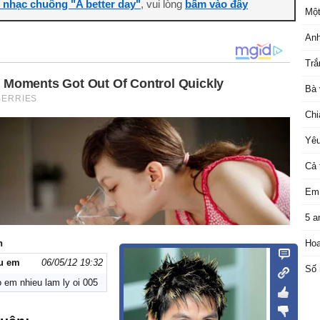
i nhạc chuông "A better day"
, vui lòng
bấm vào đây
Một
An
Trắ
Bà 
Chi
Yêu
Cả 
Em 
5 a
n
Hoa
u em
06/05/12 19:32
Số
 em nhieu lam ly oi 005