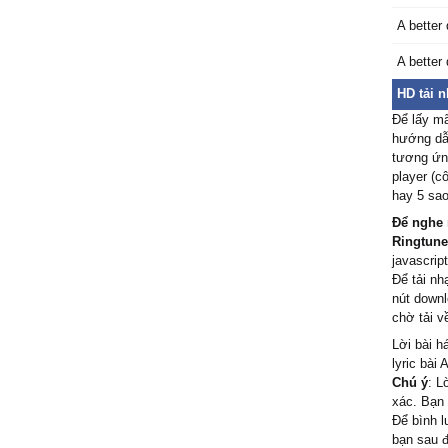
A better
A better
HD tải 
Để lấy mã
hướng dẫn
tương ứng
player (c
hay 5 sao
Để nghe 
Ringtune
javascript
Để tải nh
nút downl
chờ tải v
Lời bài h
lyric bài
Chú ý
: L
xác. Bạn 
Để bình l
bạn sau đ