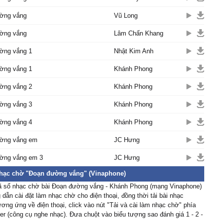
ờng vắng
Vũ Long
ờng vắng
Lâm Chấn Khang
ờng vắng 1
Nhật Kim Anh
ờng vắng 1
Khánh Phong
ờng vắng 2
Khánh Phong
ờng vắng 3
Khánh Phong
ờng vắng 4
Khánh Phong
ờng vắng em
JC Hưng
ờng vắng em 3
JC Hưng
nhạc chờ "Đoạn đường vắng" (Vinaphone)
ã số nhạc chờ bài Đoạn đường vắng - Khánh Phong (mạng Vinaphone)
dẫn cài đặt làm nhạc chờ cho điện thoại, đồng thời tải bài nhạc
ơng ứng về điện thoại, click vào nút "Tải và cài làm nhạc chờ" phía
er (công cụ nghe nhạc). Đưa chuột vào biểu tượng sao đánh giá 1 - 2 -