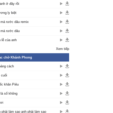
anh ở đây rồi
ơng ly biệt
 má rước dâu remix
 má rước dâu
 lễ của anh
Xem tiếp
ạc chờ Khánh Phong
ảng cách
 cuối
ếc khăn Piêu
 là số không
rơi
 phải làm sao anh phải làm sao