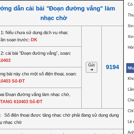
Có 
ớng dẫn cài bài "Đoạn đường vắng" làm
Thư
nhạc chờ
Xin
1: Nếu chưa sử dụng dịch vụ nhạc
Xin
cần soạn trước:
DK
Hôn
2: cài bài "Đoạn đường vắng", soạn:
10403
Gửi
9194
Nh
➔
êng bài này cho một số điện thoại, soạn:
Kho
10403 Số-ĐT
Lần
bai Đoạn đường vắng làm nhạc chờ,
Chi
TANG 610403 Số-ĐT
Chỉ
Số điện thoại được tặng nhạc chờ phải đang sử dụng dụng
ý:
Lệ 
vụ nhạc chờ
Anh