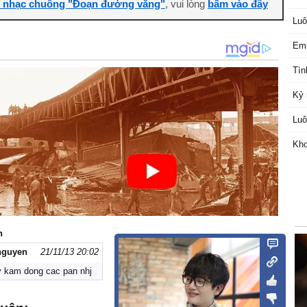
i nhạc chuông "Đoạn đường vắng"
, vui lòng
bấm vào đây
Luô
Em 
Tìn
Kỷ 
Luô
Kho
n
nguyen
21/11/13 20:02
y kam dong cac pan nhj