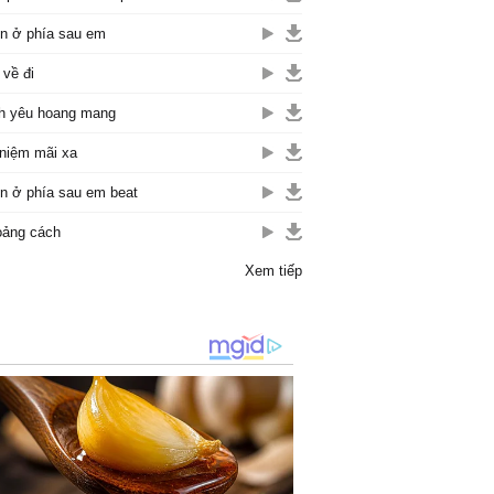
n ở phía sau em
về đi
h yêu hoang mang
niệm mãi xa
n ở phía sau em beat
ảng cách
Xem tiếp