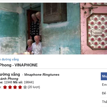
n đường vắng
Phong - VINAPHONE
ường vắng
Vinaphone Ringtunes
-
Nhạ
hánh Phong
e:
11948
Mã số:
198441
Em 
n:
(20 lượt)
Để 
Thấ