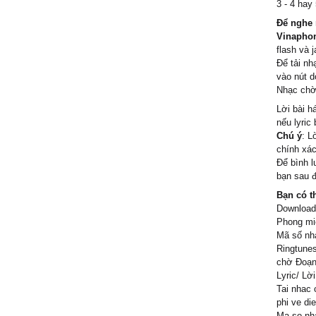
3 - 4 hay
Để nghe 
Vinapho
flash và j
Để tải n
vào nút d
Nhạc chờ 
Lời bài h
nếu lyric
Chú ý
: L
chính xác
Để bình l
bạn sau đ
Bạn có t
Download
Phong miễ
Mã số nh
Ringtune
chờ Đoạn
Lyric/ Lờ
Tai nhac
phi ve di
Ma so nh