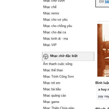
Nhạc chờ cười
Để
tả
Nhạc chế
Nhạc remix
Nhạc cho vợ yêu
Nhạc cho chồng yêu
Nhạc cho đại ca
Nhạc kinh dị - ma
Nhạc VIP
Nhạc chờ đặc biệt
Âm thanh cuộc sống
Nhạc thể thao
Nhạc Trịnh Công Sơn
Nhạc trẻ em
Bình luậ
Nhạc bà bầu
a huy 
Nhạc quảng cáo
pạy na
Nhạc game
Nhạc Thiên Chúa giáo