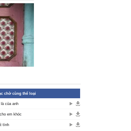
c chờ cùng thể loại
là của anh
cho em khóc
t tình