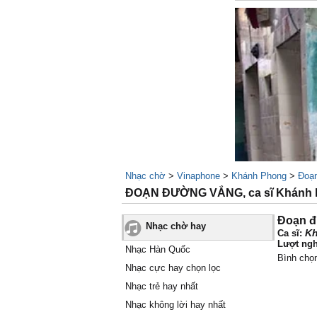
Nhạc chờ
>
Vinaphone
>
Khánh Phong
>
Đoạ
ĐOẠN ĐƯỜNG VẮNG, ca sĩ Khánh 
Đoạn đ
Nhạc chờ hay
K
Ca sĩ:
Lượt ngh
Nhạc Hàn Quốc
Bình chọ
Nhạc cực hay chọn lọc
Nhạc trẻ hay nhất
Nhạc không lời hay nhất