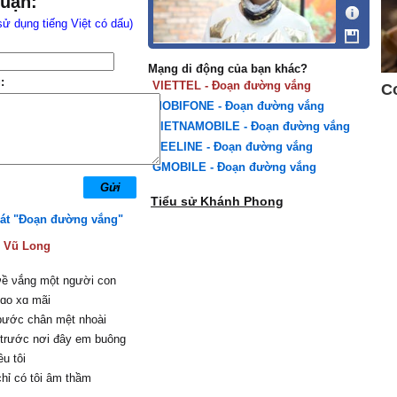
luận:
sử dụng tiếng Việt có dấu)
Mạng di động của bạn khác?
:
VIETTEL - Đoạn đường vắng
MOBIFONE - Đoạn đường vắng
VIETNAMOBILE - Đoạn đường vắng
BEELINE - Đoạn đường vắng
GMOBILE - Đoạn đường vắng
Tiểu sử Khánh Phong
hát "Đoạn đường vắng"
:
Vũ Long
ề νắng một người con
ɑo xɑ mãi
bước chân mệt nhoài
 trước nơi đâу em buông
êu tôi
hỉ có tôi âm thầm