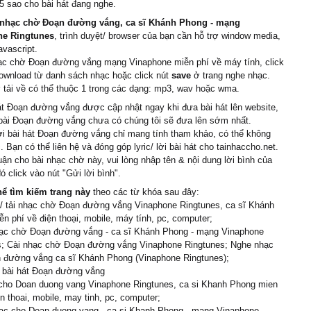
 5 sao cho bài hát đang nghe.
nhạc chờ Đoạn đường vắng, ca sĩ Khánh Phong - mạng
ne Ringtunes
, trình duyệt/ browser của bạn cần hỗ trợ window media,
avascript.
hạc chờ Đoạn đường vắng mạng Vinaphone miễn phí về máy tính, click
ownload từ danh sách nhạc hoặc click nút
save
ở trang nghe nhạc.
tải về có thể thuộc 1 trong các dạng: mp3, wav hoặc wma.
át Đoạn đường vắng được cập nhật ngay khi đưa bài hát lên website,
 bài Đoạn đường vắng chưa có chúng tôi sẽ đưa lên sớm nhất.
ời bài hát Đoạn đường vắng chỉ mang tính tham khảo, có thể không
. Bạn có thể liên hệ và đóng góp lyric/ lời bài hát cho tainhaccho.net.
uận cho bài nhạc chờ này, vui lòng nhập tên & nội dung lời bình của
ó click vào nút "Gửi lời bình".
hể tìm kiếm trang này
theo các từ khóa sau đây:
/ tải nhạc chờ Đoạn đường vắng Vinaphone Ringtunes, ca sĩ Khánh
n phí về điện thoại, mobile, máy tính, pc, computer;
ạc chờ Đoạn đường vắng - ca sĩ Khánh Phong - mạng Vinaphone
s; Cài nhạc chờ Đoạn đường vắng Vinaphone Ringtunes; Nghe nhạc
 đường vắng ca sĩ Khánh Phong (Vinaphone Ringtunes);
i bài hát Đoạn đường vắng
 cho Doan duong vang Vinaphone Ringtunes, ca si Khanh Phong mien
en thoai, mobile, may tinh, pc, computer;
ac cho Doan duong vang - ca si Khanh Phong - mang Vinaphone