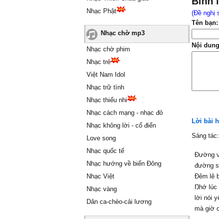
Bình 
Nhạc Phật
(Đề nghị 
Tên bạn:
Nhạc chờ mp3
Nội dung
Nhạc chờ phim
Nhạc trẻ
Việt Nam Idol
Nhạc trữ tình
Nhạc thiếu nhi
Nhạc cách mạng - nhạc đỏ
Lời bài 
Nhạc không lời - cổ điển
Sáng tác
Love song
Nhạc quốc tế
Đường ν
Nhạc hướng về biển Đông
đường s
Nhạc Việt
Đêm lê 
Ŋhớ lúc
Nhạc vàng
lời nói у
Dân ca-chèo-cải lương
mà giờ c